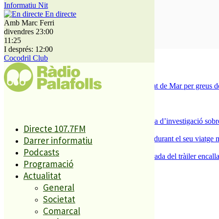
Informatiu Nit
En directe
Amb Marc Ferri
divendres 23:00
SUBSCRIURE’M
11:25
I després: 12:00
És tendència ara
Cocodril Club
1
Tanquen un local de menjar ràpid a Malgrat de Mar per greus def
2
ESPORTS CAP DE SETMANA
3
Un historiador local guanya la primera beca d’investigació sobre
Directe 107.7FM
4
Darrer informatiu
Un grup de cigonyes fa parada a Palafolls durant el seu viatge m
5
Podcasts
Normalitat a Ciutat Jardí després de la retirada del tràiler encalla
Programació
Actualitat
El més llegit
General
Societat
1
Comarcal