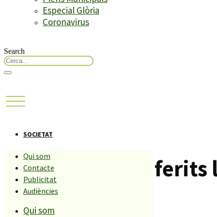
Especial Glòria
Coronavirus
Search
SOCIETAT
Qui som
Dos motoristes ferits 
Contacte
Publicitat
la Costa Brava
Audiències
Qui som