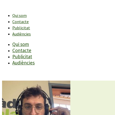
Vés
al
contingut
Qui som
Contacte
Publicitat
Audiències
Qui som
Contacte
Publicitat
Audiències