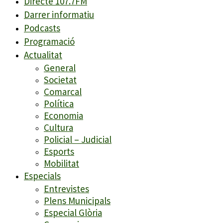
Directe 107.7FM
Darrer informatiu
Podcasts
Programació
Actualitat
General
Societat
Comarcal
Política
Economia
Cultura
Policial – Judicial
Esports
Mobilitat
Especials
Entrevistes
Plens Municipals
Especial Glòria