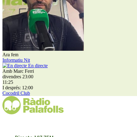
Ara fem
Informatiu Nit
En directe
Amb Marc Ferri
divendres 23:00
11:25
I després: 12:00
Cocodril Club