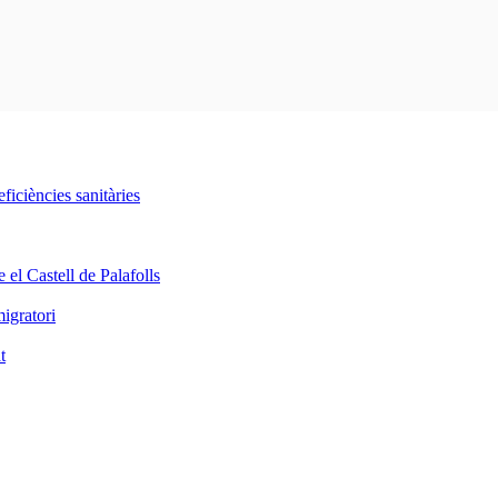
iciències sanitàries
 el Castell de Palafolls
igratori
t