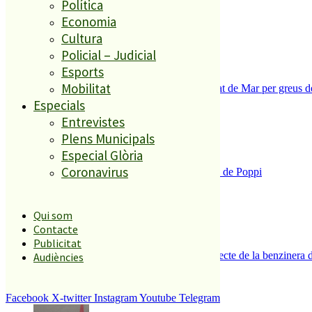
Política
ESPORTS CAP DE SETMANA
2
Economia
Cultura
Policial – Judicial
Esports
Mobilitat
Tanquen un local de menjar ràpid a Malgrat de Mar per greus def
3
Especials
Entrevistes
Plens Municipals
Especial Glòria
Coronavirus
Enxampat l’autor de les pintades a la plaça de Poppi
4
Qui som
Contacte
Publicitat
Es presenten 17 al·legacions contra el projecte de la benzinera 
Audiències
5
Facebook
X-twitter
Instagram
Youtube
Telegram