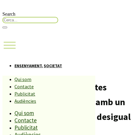
Search
ENSENYAMENT
,
SOCIETAT
Qui som
Nova jornada de protestes
Contacte
Publicitat
educatives al Maresme amb un
Audiències
Qui som
seguiment de l’aturada desigual
Contacte
Publicitat
a Palafolls
Audiències