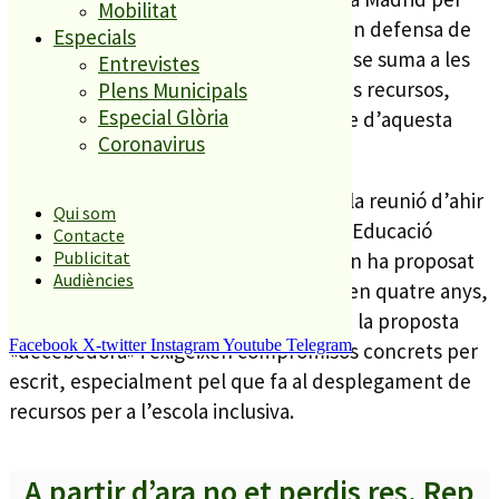
Mobilitat
participar en la manifestació general en defensa de
Especials
l’educació de 0 a 3 anys. Aquesta acció se suma a les
Entrevistes
demandes del sector per reclamar més recursos,
Plens Municipals
Especial Glòria
millors ràtios i un reconeixement digne d’aquesta
Coronavirus
etapa educativa.
Les protestes continuen després que la reunió d’ahir
Qui som
entre els sindicats i el Departament d’Educació
Contacte
Publicitat
acabés sense acord. Tot i que el Govern ha proposat
Audiències
un increment salarial d’uns 355 euros en quatre anys,
els sindicats com la USTEC consideren la proposta
Facebook
X-twitter
Instagram
Youtube
Telegram
«decebedora» i exigeixen compromisos concrets per
escrit, especialment pel que fa al desplegament de
recursos per a l’escola inclusiva.
A partir d’ara no et perdis res. Rep