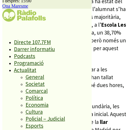
Font del Ferro
el seguiment de la vaga ha estat del
I després: 15:00
Ona Maresme
12% entre el professorat, mentre que l’alumnat s’ha
sumat a la protesta de forma molt més majoritària,
amb un 60% de seguiment. Per contra, a l’
Escola Les
Ferreries
, la situació ha estat la inversa, un 38,70%
dels mestres han secundat l’aturada, però només un
Directe 107.7FM
3,57% dels alumnes han faltat a classe per aquest
Darrer informatiu
motiu.
Podcasts
Programació
La jornada de vaga també s’ha fet notar a les
Actualitat
General
carreteres de la comarca. Els docents han tallat
Societat
l’autopista C-32 a Mataró durant gairebé dues hores,
Comarcal
provocant cues quilomètriques.
Política
Economia
Més enllà de les aules de primària i secundària, les
Cultura
reivindicacions també arriben a l’etapa inicial. Aquest
Policial – Judicial
passat cap de setmana, educadores de la
llar
Esports
d’infants de Palafolls
van viatjar fins a Madrid per