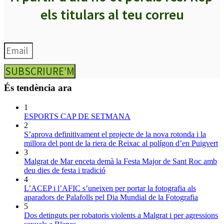
els titulars al teu correu
SUBSCRIURE’M
És tendència ara
1
ESPORTS CAP DE SETMANA
2
S’aprova definitivament el projecte de la nova rotonda i la
millora del pont de la riera de Reixac al polígon d’en Puigvert
3
Malgrat de Mar enceta demà la Festa Major de Sant Roc amb
deu dies de festa i tradició
4
L’ACEP i l’AFIC s’uneixen per portar la fotografia als
aparadors de Palafolls pel Dia Mundial de la Fotografia
5
Dos detinguts per robatoris violents a Malgrat i per agressions