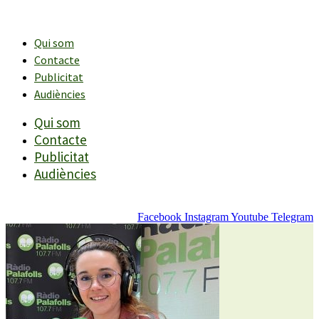
Vés
al
contingut
Qui som
Contacte
Publicitat
Audiències
Qui som
Contacte
Publicitat
Audiències
Facebook
Instagram
Youtube
Telegram