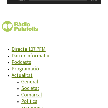
d'àudio
Directe 107.7FM
Darrer informatiu
Podcasts
Programació
Actualitat
General
Societat
Comarcal
Política
Economia