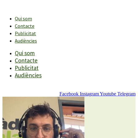
Vés
al
contingut
Qui som
Contacte
Publicitat
Audiències
Qui som
Contacte
Publicitat
Audiències
Facebook
Instagram
Youtube
Telegram