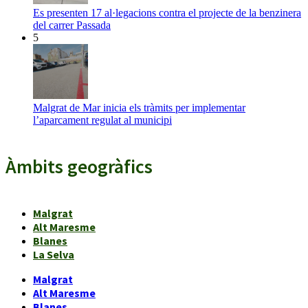
Es presenten 17 al·legacions contra el projecte de la benzinera
del carrer Passada
5
Malgrat de Mar inicia els tràmits per implementar
l’aparcament regulat al municipi
Àmbits geogràfics
Malgrat
Alt Maresme
Blanes
La Selva
Malgrat
Alt Maresme
Blanes