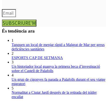
SUBSCRIURE’M
És tendència ara
1
Tanquen un local de menjar ràpid a Malgrat de Mar per greus
deficiències sanitàries
2
ESPORTS CAP DE SETMANA
3
Un historiador local guanya la primera beca d’investigació
sobre el Castell de Palafolls
4
Un grup de cigonyes fa parada a Palafolls durant el seu viatge
migratori
5
Normalitat a Ciutat Jardí després de la retirada del tràiler
encallat