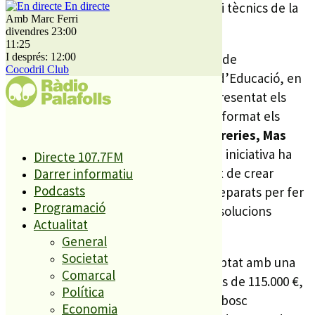
municipals davant d’altres consistoris i tècnics de la
En directe
Amb Marc Ferri
província.
divendres 23:00
11:25
I després: 12:00
Durant la sessió, l’
arquitecta tècnica
de
Cocodril Club
l’Ajuntament i
Susanna Pla
, regidora d’Educació, en
representació de l’Ajuntament, han presentat els
detalls d’aquest projecte que ha transformat els
espais exteriors de les escoles
Les Ferreries, Mas
Prats i la llar d’infants Palafollets
. La iniciativa ha
Directe 107.7FM
estat reconeguda per la seva capacitat de crear
Darrer informatiu
Podcasts
entorns més naturals, accessibles i preparats per fer
Programació
front a les onades de calor, integrant solucions
Actualitat
basades en la natura.
General
Societat
La intervenció a Palafolls, que ha comptat amb una
Comarcal
subvenció de la Diputació
de poc més de 115.000 €,
Política
ha permès la creació d’espais com el «bosc
Economia