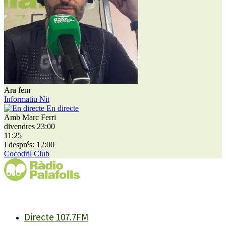
Ara fem
Informatiu Nit
En directe
Amb Marc Ferri
divendres 23:00
11:25
I després: 12:00
Cocodril Club
Directe 107.7FM