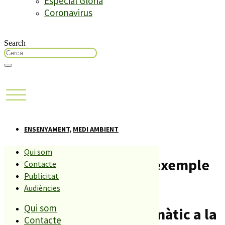
Especial Glòria
Coronavirus
Search
ENSENYAMENT
,
MEDI AMBIENT
Qui som
El Projecte patis és un exemple
Contacte
Publicitat
de bones pràctiques en
Audiències
Qui som
l’adaptació al canvi climàtic a la
Contacte