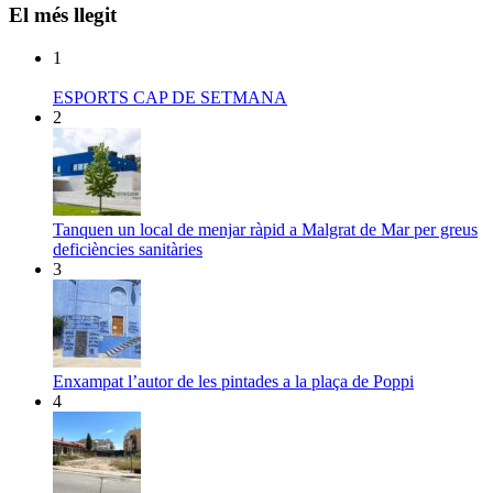
El més llegit
1
ESPORTS CAP DE SETMANA
2
Tanquen un local de menjar ràpid a Malgrat de Mar per greus
deficiències sanitàries
3
Enxampat l’autor de les pintades a la plaça de Poppi
4