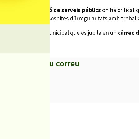
estacats com la
gestió de serveis públics
on ha criticat 
lment després de les sospites d’irregularitats amb trebal
ertir l’arquitecte municipal que es jubila en un
càrrec 
licia.
s titulars al teu correu
iciències sanitàries