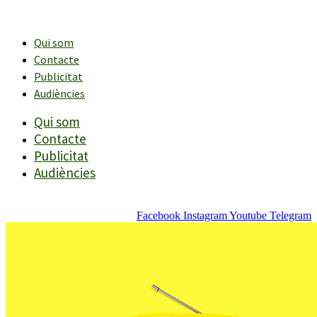
Vés
al
contingut
Qui som
Contacte
Publicitat
Audiències
Qui som
Contacte
Publicitat
Audiències
Facebook
Instagram
Youtube
Telegram