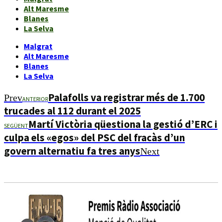
Alt Maresme
Blanes
La Selva
Malgrat
Alt Maresme
Blanes
La Selva
Palafolls va registrar més de 1.700
Prev
ANTERIOR
trucades al 112 durant el 2025
Martí Victòria qüestiona la gestió d’ERC i
SEGÜENT
culpa els «egos» del PSC del fracàs d’un
govern alternatiu fa tres anys
Next