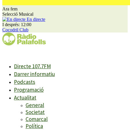
Ara fem
Selecció Musical
En directe
I després: 12:00
Cocodril Club
Directe 107.7FM
Darrer informatiu
Podcasts
Programació
Actualitat
General
Societat
Comarcal
Política