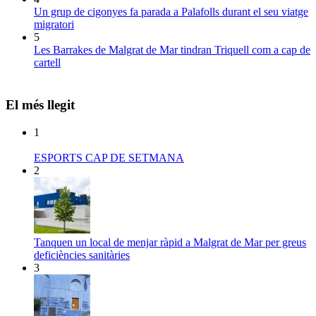
Un grup de cigonyes fa parada a Palafolls durant el seu viatge
migratori
5
Les Barrakes de Malgrat de Mar tindran Triquell com a cap de
cartell
El més llegit
1
ESPORTS CAP DE SETMANA
2
Tanquen un local de menjar ràpid a Malgrat de Mar per greus
deficiències sanitàries
3