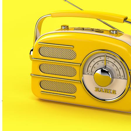
confirmat el pagament de les matrícules,
l’Ajuntament de Palafolls ha detectat que
han
quedat places lliures
en tots els torns del Casal
d’Estiu. Per aquest motiu, s’ha fixat un nou termini
de preinscripció excepcional per tal que cap infant es
quedi sense l’oportunitat de gaudir de les activitats
de lleure aquest estiu.
Segons les dades facilitades pel consistori, el volum
de places alliberades permet obrir noves sol·licituds
per als mesos de juliol i agost. Concretament, les
vacants disponibles són
38 places la 1a quinzena de
juliol; 37 places la segona quinzena; 13 places la
primera quinzena d’agost; i 17 places la segona
quinzena d’agost.
Les famílies que vulguin optar a aquestes places