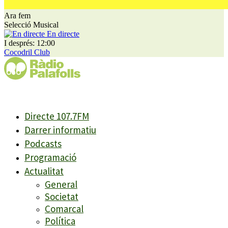
Ara fem
Selecció Musical
En directe
I després: 12:00
Cocodril Club
Directe 107.7FM
Darrer informatiu
Podcasts
Programació
Actualitat
General
Societat
Comarcal
Política