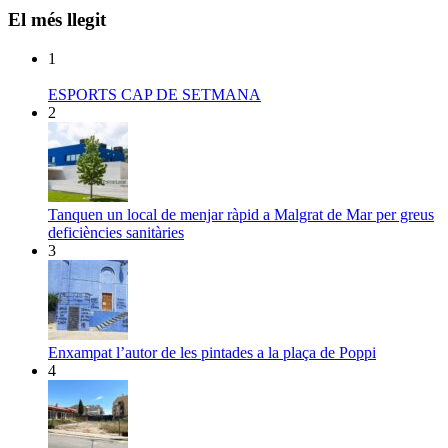
El més llegit
1
ESPORTS CAP DE SETMANA
2
Tanquen un local de menjar ràpid a Malgrat de Mar per greus
deficiències sanitàries
3
Enxampat l’autor de les pintades a la plaça de Poppi
4