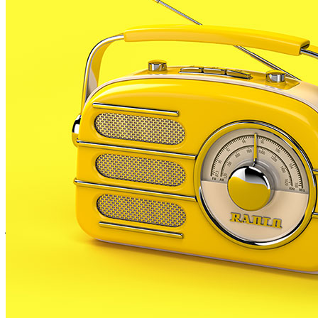
industrials que estan fete amb fibrociment.
Més conegut amb el nom d’uralita, el fibrociment,
una barreja de ciment amb fibres d’amiant, va ser
utilitzat fins l’any 2000 de forma massiva a la
construcció i la indústria.
El 2002 es va prohibir la comercialització de qualsevol
mena de material que contingués amiant, ja que es
va demostrar que la inhalació de les fibres d’aquest
material podia provocar malalties com asbestosi,
mesotelioma o alguns tipus de càncer. El material que
ja estava instal·lat es podia mantenir mentre estigués
en bon estat o fins al final de la seva vida útil,
estimada en un màxim de 40 anys. Per tant, cal retirar
els materials amb amiant que encara resten al
territori com més aviat millor.