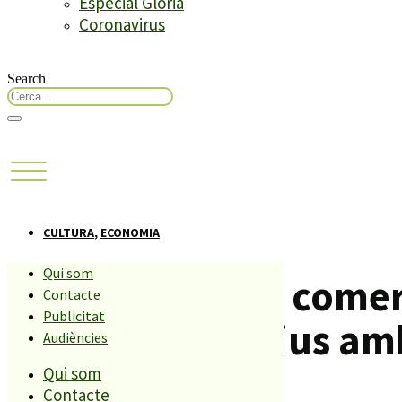
Especial Glòria
Coronavirus
Search
CULTURA
,
ECONOMIA
Qui som
Una vintena de comer
Contacte
Publicitat
ventalls exclusius a
Audiències
Qui som
Contacte
Compartiu aquesta història