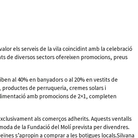
lor els serveis de la vila coincidint amb la celebració
nts de diversos sectors ofereixen promocions, preus
iben al 40% en banyadors o al 20% en vestits de
l, productes de perruqueria, cremes solars i
 d’alimentació amb promocions de 2×1, completen
clusivament als comerços adherits. Aquests ventalls
 moda de la Fundació del Molí prevista per divendres.
eïnes s’apropin a comprar a les botigues locals.Silvana