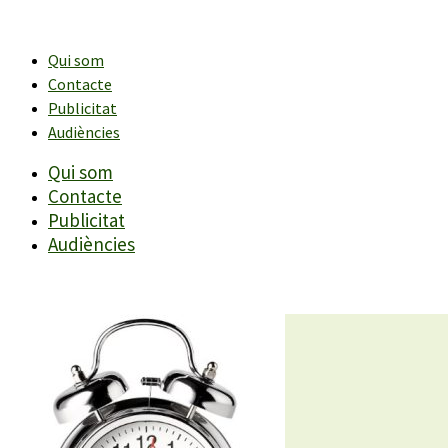
Vés
al
contingut
Qui som
Contacte
Publicitat
Audiències
Qui som
Contacte
Publicitat
Audiències