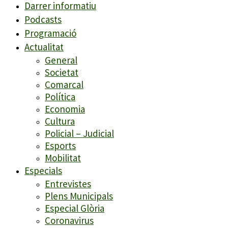
Darrer informatiu
Podcasts
Programació
Actualitat
General
Societat
Comarcal
Política
Economia
Cultura
Policial – Judicial
Esports
Mobilitat
Especials
Entrevistes
Plens Municipals
Especial Glòria
Coronavirus