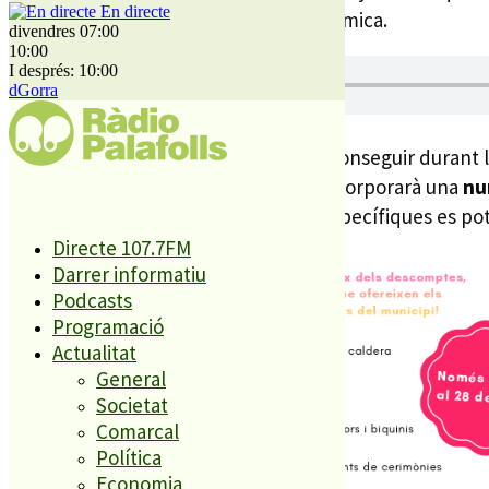
En directe
Ballbé és regidora de Promoció Econòmica.
divendres 07:00
10:00
I després: 10:00
dGorra
Aquests ventalls, també es podran aconseguir durant la
d’ajudarà a suportar la calor també incorporarà una
nu
participants i les seves promocions específiques es pot 
Directe 107.7FM
Darrer informatiu
Podcasts
Programació
Actualitat
General
Societat
Comarcal
Política
Economia