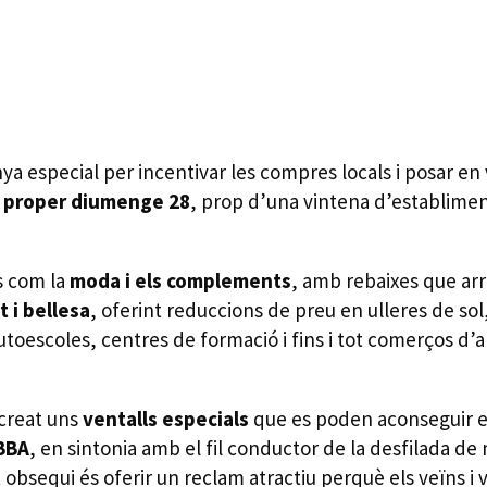
 especial per incentivar les compres locals i posar en va
al proper diumenge 28
, prop d’una vintena d’establime
s com la
moda i els complements
, amb rebaixes que arr
t i bellesa
, oferint reduccions de preu en ulleres de so
 autoescoles, centres de formació i fins i tot comerços
 creat uns
ventalls especials
que es poden aconseguir ex
BBA
, en sintonia amb el fil conductor de la desfilada de
obsequi és oferir un reclam atractiu perquè els veïns i v