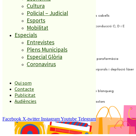
Cultura
Policial – Judicial
Esports
Mobilitat
Especials
Entrevistes
Plens Municipals
Especial Glòria
Coronavirus
Qui som
Contacte
Publicitat
Audiències
Facebook
X-twitter
Instagram
Youtube
Telegram