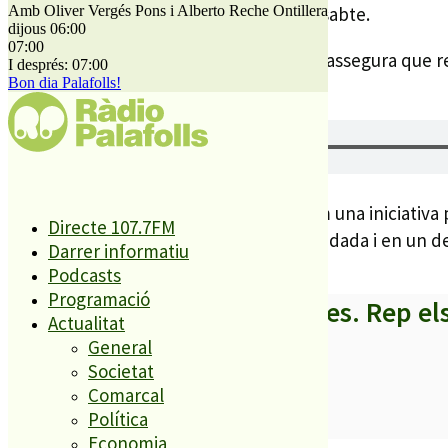
anteriors, especialment divendres i dissabte.
Amb Oliver Vergés Pons i Alberto Reche Ontillera
dijous 06:00
07:00
Malgrat els bons resultats, el consistori assegura que r
I després: 07:00
Bon dia Palafolls!
futures edicions.
El FEM Palafolls va néixer l’any 2021 com una iniciativa
Directe 107.7FM
convertit en una cita plenament consolidada i en un de
Darrer informatiu
Podcasts
Programació
A partir d’ara no et perdis res. Rep el
Actualitat
General
Societat
Comarcal
Política
SUBSCRIURE’M
Economia