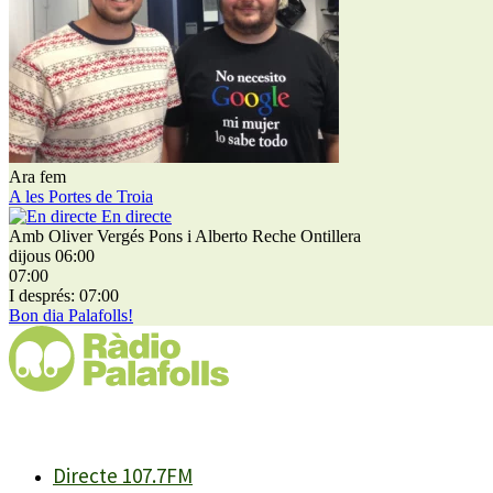
Ara fem
A les Portes de Troia
En directe
Amb Oliver Vergés Pons i Alberto Reche Ontillera
dijous 06:00
07:00
I després: 07:00
Bon dia Palafolls!
Directe 107.7FM