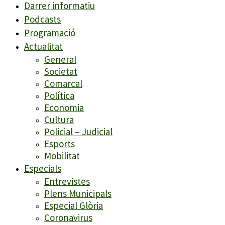
Darrer informatiu
Podcasts
Programació
Actualitat
General
Societat
Comarcal
Política
Economia
Cultura
Policial – Judicial
Esports
Mobilitat
Especials
Entrevistes
Plens Municipals
Especial Glòria
Coronavirus