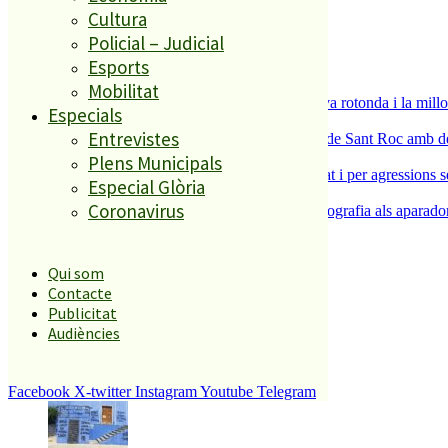
És tendència ara
Cultura
Policial – Judicial
1
Esports
ESPORTS CAP DE SETMANA
2
Mobilitat
S’aprova definitivament el projecte de la nova rotonda i la millo
Especials
3
Entrevistes
Malgrat de Mar enceta demà la Festa Major de Sant Roc amb deu 
4
Plens Municipals
Dos detinguts per robatoris violents a Malgrat i per agressions 
Especial Glòria
5
Coronavirus
L’ACEP i l’AFIC s’uneixen per portar la fotografia als aparador
El més llegit
Qui som
Contacte
1
Publicitat
Audiències
ESPORTS CAP DE SETMANA
2
Facebook
X-twitter
Instagram
Youtube
Telegram