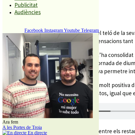
Publicitat
REDACCIÓ
Audiències
29 JUNY, 2026
Facebook
Instagram
Youtube
Telegram
El Festival FEM Palafolls va abaixar ahir el teló de la 
al municipi, torna a tancar amb bones sensacions tant pe
El festival ha mantingut la fórmula que l’ha consolida
d’aquesta edició s’ha concentrat en la jornada de diume
format, amb ambient de
vespreig
, que va permetre int
Des de l’Ajuntament es fa una valoració molt positiva de
el Forastocs van omplir els espais previstos, igual que e
Ara fem
A les Portes de Troia
La bona resposta també es va fer notar entre els restau
En directe