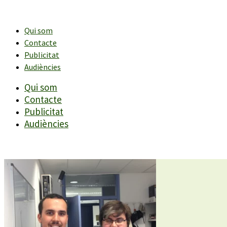
Vés
al
contingut
Qui som
Contacte
Publicitat
Audiències
Qui som
Contacte
Publicitat
Audiències