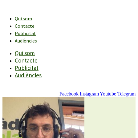
Vés
al
contingut
Qui som
Contacte
Publicitat
Audiències
Qui som
Contacte
Publicitat
Audiències
Facebook
Instagram
Youtube
Telegram