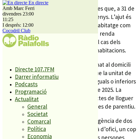
En directe
Poden optar a la subvenció les persones que, a 31 de
Amb Marc Ferri
divendres 23:00
gener de 2026, tinguessin 35 anys o menys. L’ajut és
11:25
compatible tant amb el lloguer d’un habitatge com
I després: 12:00
Cocodril Club
amb el d’una habitació, sempre que la renda
mensual no superi els 1.000 euros en el cas dels
habitatges i els 450 euros en el de les habitacions.
Entre els requisits, cal estar empadronat al domicili
Directe 107.7FM
pel qual se sol·licita l’ajut i acreditar que la unitat de
Darrer informatiu
convivència va obtenir uns ingressos iguals o inferiors
Podcasts
a 36.280 euros durant l’exercici fiscal de 2025. La
Programació
convocatòria també exclou els contractes de lloguer
Actualitat
formalitzats entre persones amb vincles de parentiu.
General
Societat
Com a novetat, els ajuts tindran una vigència de dos
Comarcal
Política
anys. Tot i això, l’Administració revisarà d’ofici, un cop
Economia
finalitzada la primera anualitat, que les persones