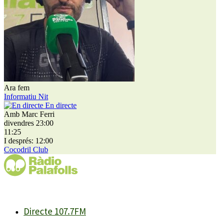
Ara fem
Informatiu Nit
En directe
Amb Marc Ferri
divendres 23:00
11:25
I després: 12:00
Cocodril Club
Directe 107.7FM