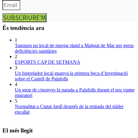
SUBSCRIURE’M
És tendència ara
1
Tanquen un local de menjar ràpid a Malgrat de Mar per greus
deficiències sanitàries
2
ESPORTS CAP DE SETMANA
3
Un historiador local guanya la primera beca d’investigació
sobre el Castell de Palafolls
4
Un grup de cigonyes fa parada a Palafolls durant el seu viatge
migratori
5
Normalitat a Ciutat Jardí després de la retirada del tràiler
encallat
El més llegit