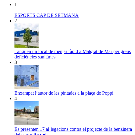
1
ESPORTS CAP DE SETMANA
2
Tanquen un local de menjar ràpid a Malgrat de Mar per greus
deficiències sanitàries
3
Enxampat l’autor de les pintades a la plaça de Poppi
4
Es presenten 17 al·legacions contra el projecte de la benzinera
del carrer Passada