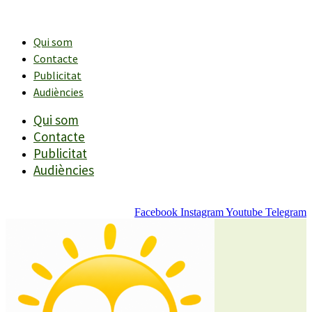
Vés
al
contingut
Qui som
Contacte
Publicitat
Audiències
Qui som
Contacte
Publicitat
Audiències
Facebook
Instagram
Youtube
Telegram