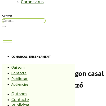
Coronavirus
Search
COMARCAL
,
ENSENYAMENT
Qui som
Comença a Calella el segon casal
Contacte
Publicitat
d’estiu de l’escola Horitzó
Audiències
Qui som
Compartiu aquesta història
Contacte
Publicitat