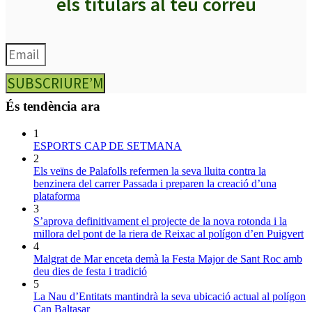
els titulars al teu correu
SUBSCRIURE’M
És tendència ara
1
ESPORTS CAP DE SETMANA
2
Els veïns de Palafolls refermen la seva lluita contra la
benzinera del carrer Passada i preparen la creació d’una
plataforma
3
S’aprova definitivament el projecte de la nova rotonda i la
millora del pont de la riera de Reixac al polígon d’en Puigvert
4
Malgrat de Mar enceta demà la Festa Major de Sant Roc amb
deu dies de festa i tradició
5
La Nau d’Entitats mantindrà la seva ubicació actual al polígon
Can Baltasar