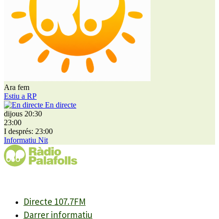
Ara fem
Estiu a RP
En directe
dijous 20:30
23:00
I després: 23:00
Informatiu Nit
Directe 107.7FM
Darrer informatiu