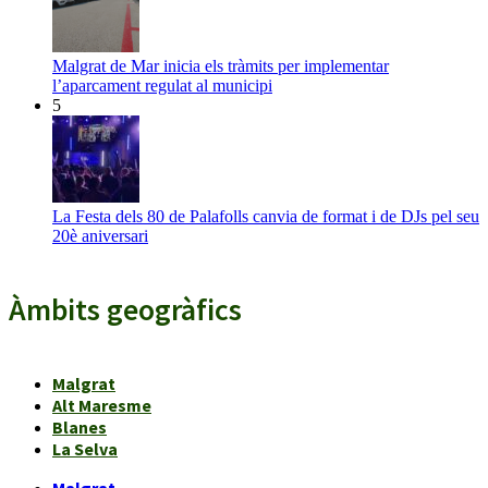
Malgrat de Mar inicia els tràmits per implementar
l’aparcament regulat al municipi
5
La Festa dels 80 de Palafolls canvia de format i de DJs pel seu
20è aniversari
Àmbits geogràfics
Malgrat
Alt Maresme
Blanes
La Selva
Malgrat