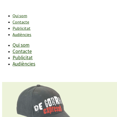
Vés
al
contingut
Qui som
Contacte
Publicitat
Audiències
Qui som
Contacte
Publicitat
Audiències