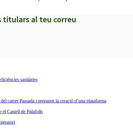
s titulars al teu correu
iciències sanitàries
a del carrer Passada i preparen la creació d’una plataforma
 el Castell de Palafolls
igratori