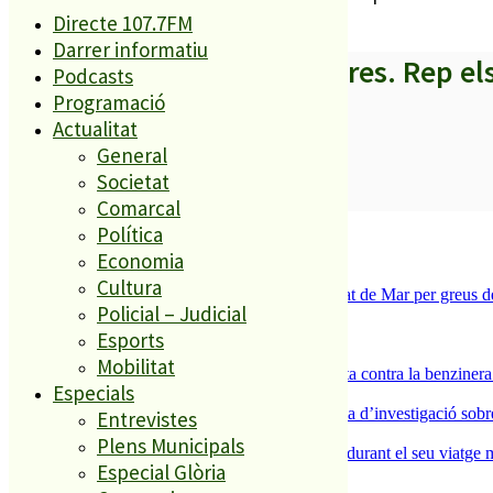
Directe 107.7FM
Darrer informatiu
A partir d’ara no et perdis res. Rep el
Podcasts
Programació
Actualitat
General
Societat
SUBSCRIURE’M
Comarcal
És tendència ara
Política
Economia
1
Cultura
Tanquen un local de menjar ràpid a Malgrat de Mar per greus def
Policial – Judicial
2
ESPORTS CAP DE SETMANA
Esports
3
Mobilitat
Els veïns de Palafolls refermen la seva lluita contra la benziner
Especials
4
Un historiador local guanya la primera beca d’investigació sobre
Entrevistes
5
Plens Municipals
Un grup de cigonyes fa parada a Palafolls durant el seu viatge m
Especial Glòria