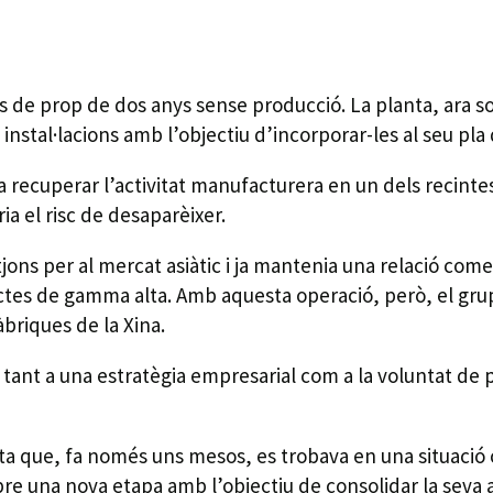
s de prop de dos anys sense producció. La planta, ara sot
instal·lacions amb l’objectiu d’incorporar-les al seu pla
sa recuperar l’activitat manufacturera en un dels recint
a el risc de desaparèixer.
tjons per al mercat asiàtic i ja mantenia una relació come
ductes de gamma alta. Amb aquesta operació, però, el gru
àbriques de la Xina.
n tant a una estratègia empresarial com a la voluntat de
a que, fa només uns mesos, es trobava en una situació 
bre una nova etapa amb l’objectiu de consolidar la seva a