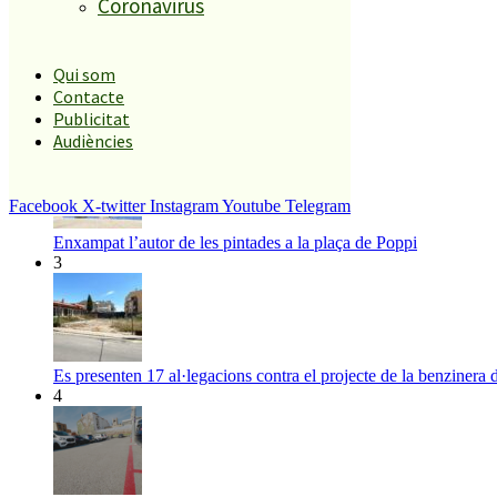
Coronavirus
El més llegit
1
Qui som
Contacte
ESPORTS CAP DE SETMANA
Publicitat
2
Audiències
Facebook
X-twitter
Instagram
Youtube
Telegram
Enxampat l’autor de les pintades a la plaça de Poppi
3
Es presenten 17 al·legacions contra el projecte de la benzinera 
4