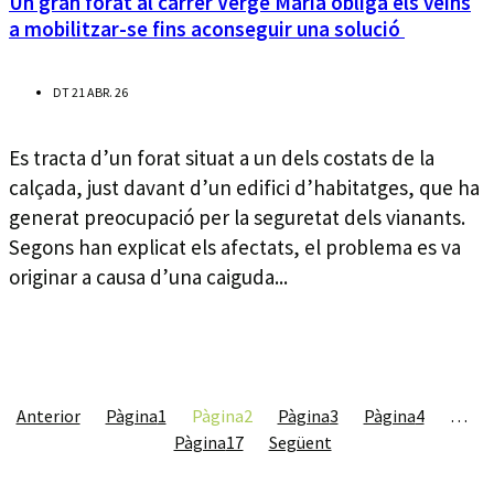
Un gran forat al carrer Verge Maria obliga els veïns
a mobilitzar-se fins aconseguir una solució
DT 21 ABR. 26
Es tracta d’un forat situat a un dels costats de la
calçada, just davant d’un edifici d’habitatges, que ha
generat preocupació per la seguretat dels vianants.
Segons han explicat els afectats, el problema es va
originar a causa d’una caiguda...
Anterior
Pàgina
1
Pàgina
2
Pàgina
3
Pàgina
4
…
Pàgina
17
Següent