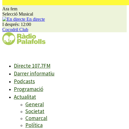
Ara fem
Selecció Musical
En directe
I després: 12:00
Cocodril Club
Directe 107.7FM
Darrer informatiu
Podcasts
Programació
Actualitat
General
Societat
Comarcal
Política