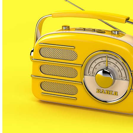
La policia local reforça el control contra l’incivisme
dels propietaris de gossos amb vigilàncies de paisà
DT 26 MAIG 26
La Policia Local de Palafolls ha posat en marxa un
dispositiu especial de seguretat destinat a prevenir
els actes incívics relacionats amb la tinença de
gossos. La principal característica d’aquestes
intervencions és que es realitzen mitjançant
vigilàncies de paisà, una...
Palafolls comprarà una zona verda gràcies a un
préstec que es tornarà amb el romanent de
tresoreria
DC 20 MAIG 26