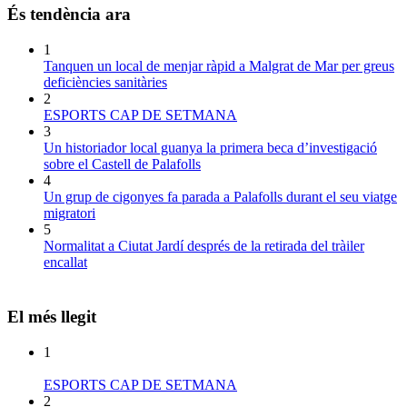
És tendència ara
1
Tanquen un local de menjar ràpid a Malgrat de Mar per greus
deficiències sanitàries
2
ESPORTS CAP DE SETMANA
3
Un historiador local guanya la primera beca d’investigació
sobre el Castell de Palafolls
4
Un grup de cigonyes fa parada a Palafolls durant el seu viatge
migratori
5
Normalitat a Ciutat Jardí després de la retirada del tràiler
encallat
El més llegit
1
ESPORTS CAP DE SETMANA
2