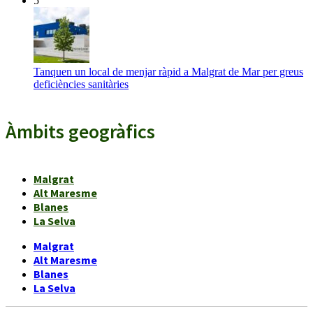
5
Tanquen un local de menjar ràpid a Malgrat de Mar per greus
deficiències sanitàries
Àmbits geogràfics
Malgrat
Alt Maresme
Blanes
La Selva
Malgrat
Alt Maresme
Blanes
La Selva