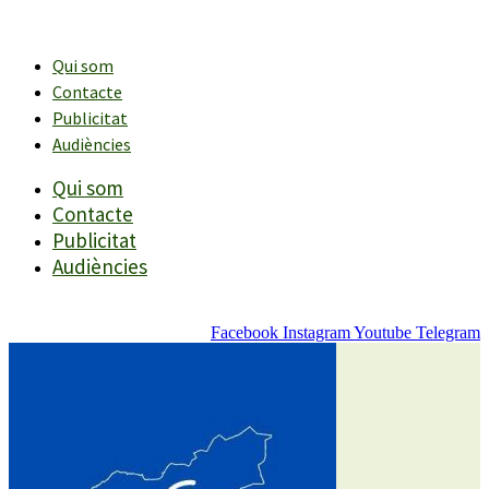
Vés
al
contingut
Qui som
Contacte
Publicitat
Audiències
Qui som
Contacte
Publicitat
Audiències
Facebook
Instagram
Youtube
Telegram