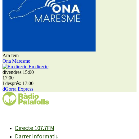
Ara fem
Ona Maresme
En directe
divendres 15:00
17:00
I després: 17:00
dGorra Express
Directe 107.7FM
Darrer informatiu