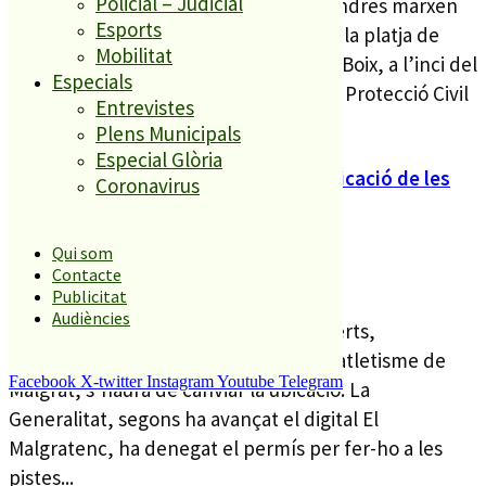
Policial – Judicial
Les barraques, que comencen el divendres marxen
Esports
de les pistes d’atletisme i s’ubicaran a la platja de
Mobilitat
Malgrat Centre, davant la plaça Xesco Boix, a l’inci del
Especials
Passeig de Mar. La Direcció General de Protecció Civil
Entrevistes
ha emès un informe...
Plens Municipals
Especial Glòria
La Generalitat denega el permís d’ubicació de les
Coronavirus
Barraques de MLG
Qui som
DT 8 AG. 17
Contacte
Publicitat
Audiències
A tres dies perquè comencin els concerts,
programats com cada any a la pista d’atletisme de
Facebook
X-twitter
Instagram
Youtube
Telegram
Malgrat, s’haurà de canviar la ubicació. La
Generalitat, segons ha avançat el digital El
Malgratenc, ha denegat el permís per fer-ho a les
pistes...