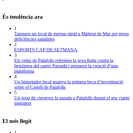
És tendència ara
1
Tanquen un local de menjar ràpid a Malgrat de Mar per greus
deficiències sanitàries
2
ESPORTS CAP DE SETMANA
3
Els veïns de Palafolls refermen la seva lluita contra la
benzinera del carrer Passada i preparen la creació d’una
plataforma
4
Un historiador local guanya la primera beca d’investigació
sobre el Castell de Palafolls
5
Un grup de cigonyes fa parada a Palafolls durant el seu viatge
migratori
El més llegit
1