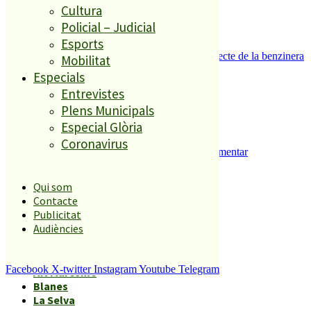
Cultura
Policial – Judicial
Esports
Es presenten 17 al·legacions contra el projecte de la benzinera
Mobilitat
del carrer Passada
Especials
5
Entrevistes
Plens Municipals
Especial Glòria
Coronavirus
Malgrat de Mar inicia els tràmits per implementar
l’aparcament regulat al municipi
Qui som
Contacte
Àmbits geogràfics
Publicitat
Audiències
Malgrat
Facebook
X-twitter
Instagram
Youtube
Telegram
Alt Maresme
Blanes
La Selva