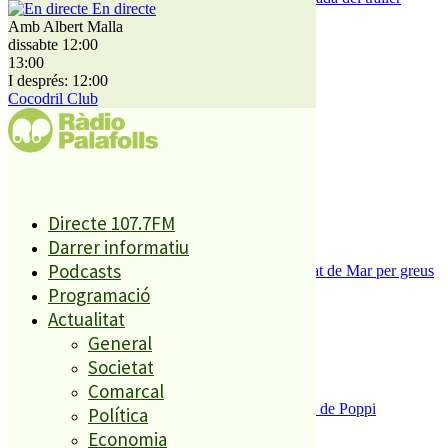
En directe
encallat
Amb Albert Malla
dissabte 12:00
13:00
El més llegit
I després: 12:00
Cocodril Club
1
ESPORTS CAP DE SETMANA
2
Directe 107.7FM
Darrer informatiu
Podcasts
Tanquen un local de menjar ràpid a Malgrat de Mar per greus
deficiències sanitàries
Programació
3
Actualitat
General
Societat
Comarcal
Enxampat l’autor de les pintades a la plaça de Poppi
Política
4
Economia