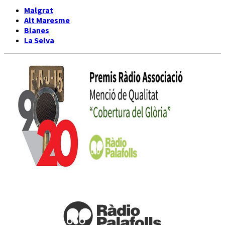
Malgrat
Alt Maresme
Blanes
La Selva