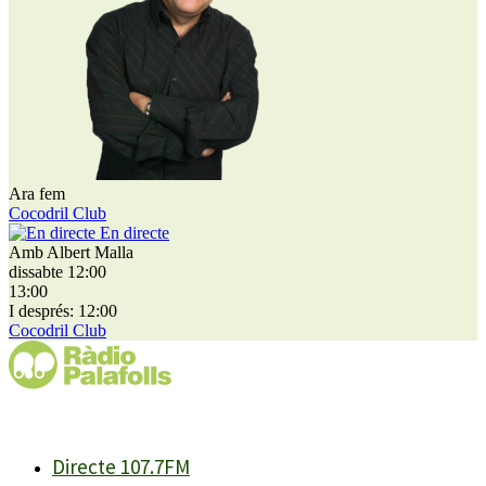
Ara fem
Cocodril Club
En directe
Amb Albert Malla
dissabte 12:00
13:00
I després: 12:00
Cocodril Club
Directe 107.7FM