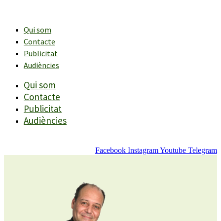
Vés
al
contingut
Qui som
Contacte
Publicitat
Audiències
Qui som
Contacte
Publicitat
Audiències
Facebook
Instagram
Youtube
Telegram