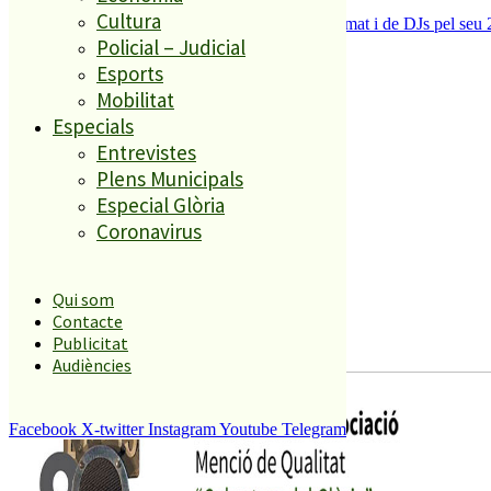
Cultura
La Festa dels 80 de Palafolls canvia de format i de DJs pel seu 
Policial – Judicial
Esports
Àmbits geogràfics
Mobilitat
Especials
Entrevistes
Malgrat
Plens Municipals
Alt Maresme
Especial Glòria
Blanes
Coronavirus
La Selva
Malgrat
Qui som
Alt Maresme
Contacte
Blanes
Publicitat
La Selva
Audiències
Facebook
X-twitter
Instagram
Youtube
Telegram