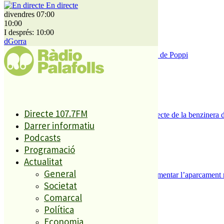
2
En directe
divendres 07:00
10:00
I després: 10:00
dGorra
Enxampat l’autor de les pintades a la plaça de Poppi
3
Directe 107.7FM
Es presenten 17 al·legacions contra el projecte de la benzinera 
Darrer informatiu
4
Podcasts
Programació
Actualitat
General
Malgrat de Mar inicia els tràmits per implementar l’aparcament 
Societat
5
Comarcal
Política
Economia