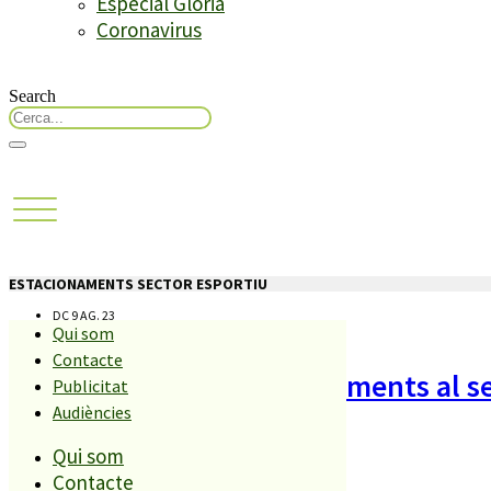
Especial Glòria
Coronavirus
Search
ESTACIONAMENTS SECTOR ESPORTIU
DC 9 AG. 23
Qui som
Contacte
La nova bossa d’estacionaments al s
Publicitat
Audiències
a agafar forma
Qui som
Contacte