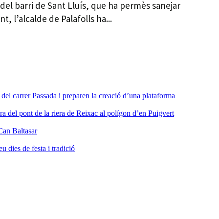
 del barri de Sant Lluís, que ha permès sanejar
t, l’alcalde de Palafolls ha...
a del carrer Passada i preparen la creació d’una plataforma
ra del pont de la riera de Reixac al polígon d’en Puigvert
Can Baltasar
dies de festa i tradició