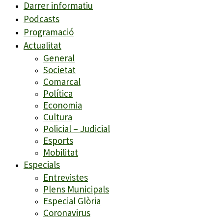
Darrer informatiu
Podcasts
Programació
Actualitat
General
Societat
Comarcal
Política
Economia
Cultura
Policial – Judicial
Esports
Mobilitat
Especials
Entrevistes
Plens Municipals
Especial Glòria
Coronavirus