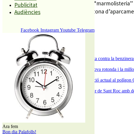
Després de la rehabilitació de l’antiga “marmolisteria”
Publicitat
l’espai i que els veïns l’utilitzin com a zona d’aparcamen
Audiències
És tendència ara
Facebook
Instagram
Youtube
Telegram
1
ESPORTS CAP DE SETMANA
2
Els veïns de Palafolls refermen la seva lluita contra la benziner
3
S’aprova definitivament el projecte de la nova rotonda i la millo
4
La Nau d’Entitats mantindrà la seva ubicació actual al polígon 
5
Malgrat de Mar enceta demà la Festa Major de Sant Roc amb deu 
El més llegit
1
Ara fem
ESPORTS CAP DE SETMANA
Bon dia Palafolls!