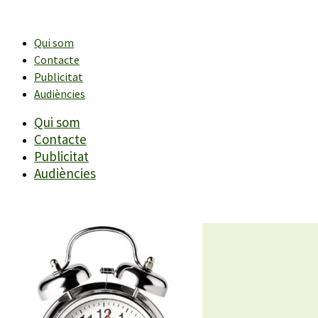
Vés
al
contingut
Qui som
Contacte
Publicitat
Audiències
Qui som
Contacte
Publicitat
Audiències