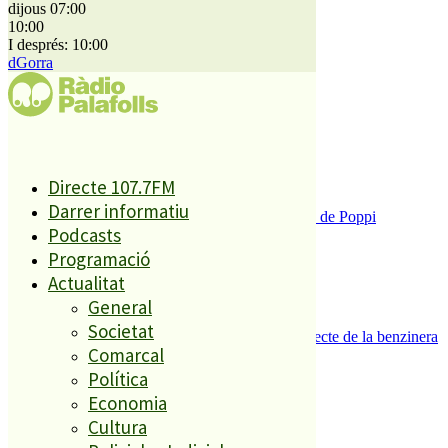
dijous 07:00
El més llegit
10:00
I després: 10:00
1
dGorra
ESPORTS CAP DE SETMANA
2
Directe 107.7FM
Darrer informatiu
Enxampat l’autor de les pintades a la plaça de Poppi
Podcasts
3
Programació
Actualitat
General
Societat
Es presenten 17 al·legacions contra el projecte de la benzinera
Comarcal
del carrer Passada
4
Política
Economia
Cultura