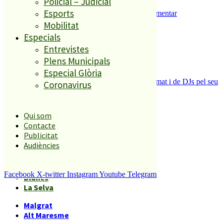
Policial – Judicial
Esports
Malgrat de Mar inicia els tràmits per implementar
l’aparcament regulat al municipi
Mobilitat
5
Especials
Entrevistes
Plens Municipals
Especial Glòria
La Festa dels 80 de Palafolls canvia de format i de DJs pel seu
Coronavirus
20è aniversari
Qui som
Àmbits geogràfics
Contacte
Publicitat
Audiències
Malgrat
Alt Maresme
Facebook
X-twitter
Instagram
Youtube
Telegram
Blanes
La Selva
Malgrat
Alt Maresme