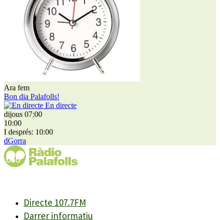
Ara fem
Bon dia Palafolls!
En directe
dijous 07:00
10:00
I després: 10:00
dGorra
Directe 107.7FM
Darrer informatiu