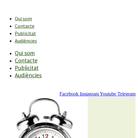
Vés
al
contingut
Qui som
Contacte
Publicitat
Audiències
Qui som
Contacte
Publicitat
Audiències
Facebook
Instagram
Youtube
Telegram