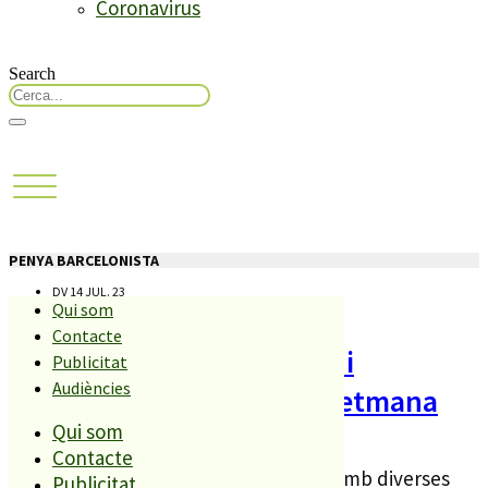
Coronavirus
Search
PENYA BARCELONISTA
DV 14 JUL. 23
Qui som
Contacte
Palafolls s’omple de festa i
Publicitat
Audiències
activitats aquest cap de setmana
Qui som
Contacte
A partir de demà, Palafolls comptarà amb diverses
Publicitat