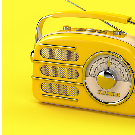
Tanquen un local de menjar ràpid a Malgrat de Mar per greus
deficiències sanitàries
2
ESPORTS CAP DE SETMANA
3
Un historiador local guanya la primera beca d’investigació
sobre el Castell de Palafolls
4
Un grup de cigonyes fa parada a Palafolls durant el seu viatge
migratori
5
Els veïns de Palafolls refermen la seva lluita contra la
benzinera del carrer Passada i preparen la creació d’una
plataforma
El més llegit
1
ESPORTS CAP DE SETMANA
2