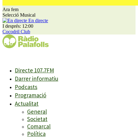
Ara fem
Selecció Musical
En directe
I després: 12:00
Cocodril Club
Directe 107.7FM
Darrer informatiu
Podcasts
Programació
Actualitat
General
Societat
Comarcal
Política