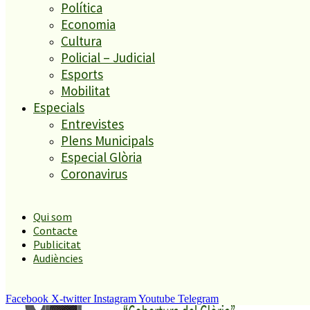
Política
l’aparcament regulat al municipi
Economia
Cultura
Àmbits geogràfics
Policial – Judicial
Esports
Mobilitat
Malgrat
Especials
Alt Maresme
Entrevistes
Blanes
Plens Municipals
La Selva
Especial Glòria
Malgrat
Coronavirus
Alt Maresme
Blanes
La Selva
Qui som
Contacte
Publicitat
Audiències
Facebook
X-twitter
Instagram
Youtube
Telegram