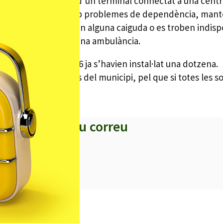
dies de l’any a través d’un terminal connectat a una centr
 que viuen soles i amb problemes de dependència, mante
i algun dia pateixen alguna caiguda o es troben indispos
 possible hi envien una ambulància.
ia i a finals del 2006 ja s’havien instal·lat una dotzena.
pels serveis socials del municipi, pel que si totes les sol
al 93 762 00 43.
s titulars al teu correu