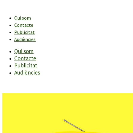
Vés
al
contingut
Qui som
Contacte
Publicitat
Audiències
Qui som
Contacte
Publicitat
Audiències