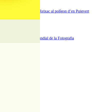
ra del pont de la riera de Reixac al polígon d’en Puigvert
dies de festa i tradició
sexuals a Blanes
s de Palafolls pel Dia Mundial de la Fotografia