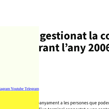
 PLF han gestionat la c
encia durant l’any 200
tagram
Youtube
Telegram
 tranquil·litat i acompanyament a les persones que poden 