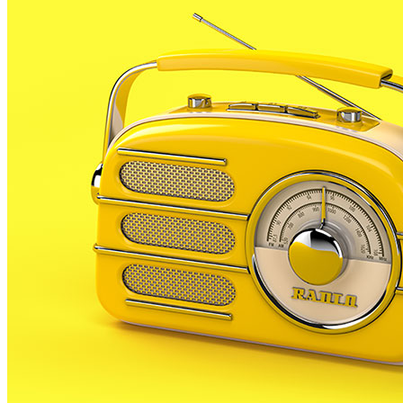
fragilitat o dependència, les 24 hores de dia i els 365 
Es tracta d’una aparells que permeten a les persones
una comunicació directa amb els serveis d’emergència. S
comunicar-se telefònicament amb la persona i si no és
L’any 2005 hi havia a PLF 1 únic terminal de teleassistènc
Aquests terminals són gratuïts, però han d’estar avalats 
de l’ajuntament de PLF. El poden sol·licitar per telèfon 
A partir d’ara no et perdis res. Rep el
SUBSCRIURE’M
És tendència ara
1