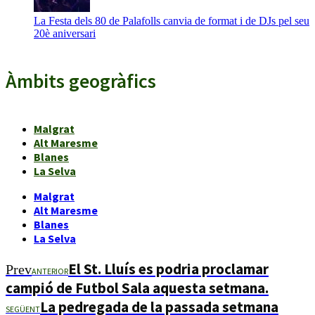
La Festa dels 80 de Palafolls canvia de format i de DJs pel seu
20è aniversari
Àmbits geogràfics
Malgrat
Alt Maresme
Blanes
La Selva
Malgrat
Alt Maresme
Blanes
La Selva
El St. Lluís es podria proclamar
Prev
ANTERIOR
campió de Futbol Sala aquesta setmana.
La pedregada de la passada setmana
SEGÜENT