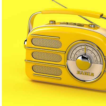
portal de Ràdio Palafolls, que aglutina i amplia
considerablement els serveis que ja oferia l’emissora
des de fa temps a la xarxa.
Les novetats principals és que des de la mateixa
plana principal, que es pot consultar a través de
www.radiopalafolls.cat, es pot fer un repàs a les
principals informacions del nostre municipi, conèixer
quin programa s’emet actualment recuperar
l’informatiu del migdia anterior, conèixer qui és qui a
RP, així com conèixer tota l’actualitat de l’emissora
municipal.
La nova plana web, també estrena nou logotip de RP.
De fet es tracta d’una posada al dia del logotip que ja
havia adoptat l’emissora fins ara. Tan la web com el
nou logotip han estat creats pel dissenyador gràfic