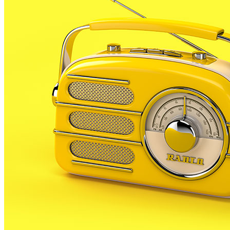
Lloguer corresponents al 2008.
Les persones que hagin subscrit un contracte de
lloguer del seu habitatge abans del passat 1 de gener
podran presentar la documentació fins l’11 de juny,
mentre que les persones que hagin signat el
contracte després de l’1 de gener ho podran fer fins
el mes d’octubre.Aquestes ajudes les poden demanar
les persones que empadronades a PLF, són titulars
del contracte de lloguer en vigor. També cal estar al
corrent de pagament de les quotes i han de justificar
una situació de precarietat econòmica. La
treballadora social de l’Ajuntament de PLF, Xesca
Torres explica a qui van dirigit aquests ajuts.
La mateixa Torres explica a RP quins són els ajuts
previstos pel govern per fer front al lloguer.