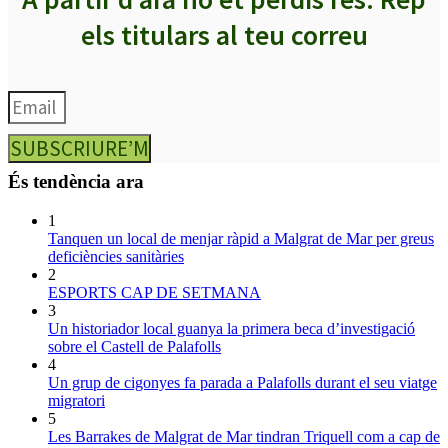
els titulars al teu correu
SUBSCRIURE’M
És tendència ara
1
Tanquen un local de menjar ràpid a Malgrat de Mar per greus
deficiències sanitàries
2
ESPORTS CAP DE SETMANA
3
Un historiador local guanya la primera beca d’investigació
sobre el Castell de Palafolls
4
Un grup de cigonyes fa parada a Palafolls durant el seu viatge
migratori
5
Les Barrakes de Malgrat de Mar tindran Triquell com a cap de