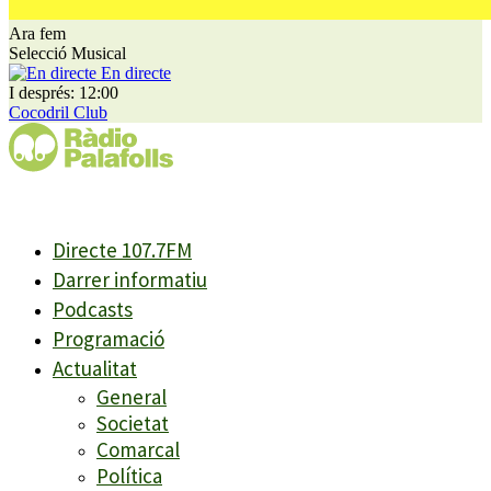
Ara fem
Selecció Musical
En directe
I després: 12:00
Cocodril Club
Directe 107.7FM
Darrer informatiu
Podcasts
Programació
Actualitat
General
Societat
Comarcal
Política