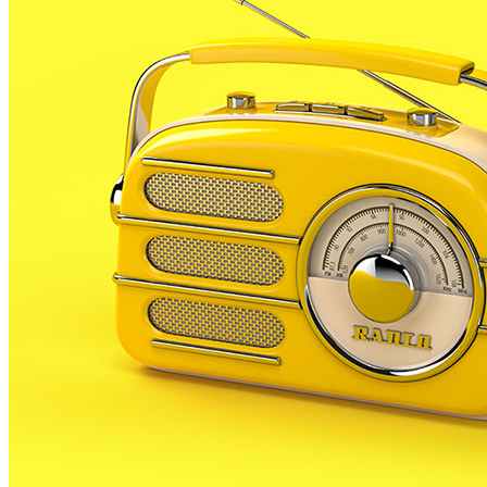
3 JUNY, 2008
La setmana del 19 al 25 de maig es va fer a l’Alt
Maresme una campanya conjunta de controls per
part de les policies locals de la zona per tal de
millorar la seguretat del trànsit.
En aquesta setmana a PLF es van controlar un total
de 519 vehicles per tal de controlar-los diferents
paràmetres, entre ells la ITV, la utilització dels
cinturons de seguretat, l’ús de les cadiretes i
sistemes de subjecció per a menors així com proves
d’alcoholèmia.
D’aquests 519 vehicles controlats s’han denunciat a
72 per algun incompliment de la normativa, cosa que