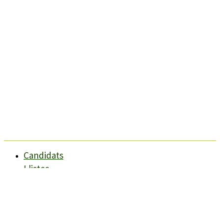
Candidats
Llistes
Darreres Notícies
Programes
Agenda