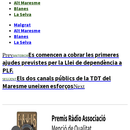
Alt Maresme
Blanes
La Selva
Malgrat
Alt Maresme
Blanes
La Selva
Es comencen a cobrar les primeres
Prev
ANTERIOR
ajudes previstes per la Llei de dependència a
PLF.
Els dos canals públics de la TDT del
SEGÜENT
Maresme uneixen esforços
Next