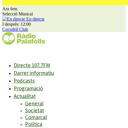
Ara fem
Selecció Musical
En directe
I després: 12:00
Cocodril Club
Directe 107.7FM
Darrer informatiu
Podcasts
Programació
Actualitat
General
Societat
Comarcal
Política