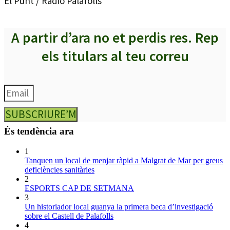
El Punt / Ràdio Palafolls
A partir d’ara no et perdis res. Rep
els titulars al teu correu
SUBSCRIURE’M
És tendència ara
1
Tanquen un local de menjar ràpid a Malgrat de Mar per greus
deficiències sanitàries
2
ESPORTS CAP DE SETMANA
3
Un historiador local guanya la primera beca d’investigació
sobre el Castell de Palafolls
4