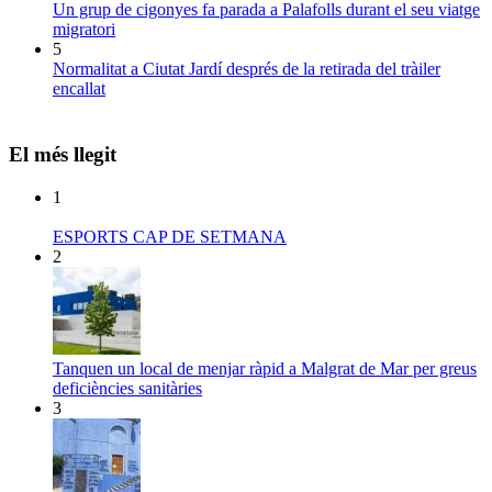
Un grup de cigonyes fa parada a Palafolls durant el seu viatge
migratori
5
Normalitat a Ciutat Jardí després de la retirada del tràiler
encallat
El més llegit
1
ESPORTS CAP DE SETMANA
2
Tanquen un local de menjar ràpid a Malgrat de Mar per greus
deficiències sanitàries
3