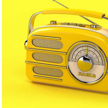
hospitals de Blanes i Calella.
Es tracta d’un equipament orientat a tractar els casos
que no necessiten llargues estades i en el que en la
majoria de casos no existeixen llits per a
l’hospitalització.
Marina Geli, consellera de Salut, ja va confirmar a RP
fa just un any, que el govern català estava estudiant
aquesta possibilitat i fa unes setmanes, a proposta de
CiU, es va aprovar una proposta de resolució que
instava al govern a buscar un emplaçament a aquests
equipament a l’Alt Maresme.
Els tres municipis es consideren idonis per acollir les
noves instal·lacions i veuen propici el moment ara
que la Generalitat ha aprovat el mapa sanitari de
Catalunya que preveu, entre d’altres, les noves