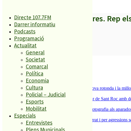
A partir d’ara no et perdis res. Rep el
Directe 107.7FM
Darrer informatiu
Podcasts
Programació
Actualitat
SUBSCRIURE’M
General
Societat
És tendència ara
Comarcal
Política
1
ESPORTS CAP DE SETMANA
Economia
2
Cultura
S’aprova definitivament el projecte de la nova rotonda i la millo
Policial – Judicial
3
Malgrat de Mar enceta demà la Festa Major de Sant Roc amb deu 
Esports
4
Mobilitat
L’ACEP i l’AFIC s’uneixen per portar la fotografia als aparador
Especials
5
Dos detinguts per robatoris violents a Malgrat i per agressions 
Entrevistes
Plens Municipals