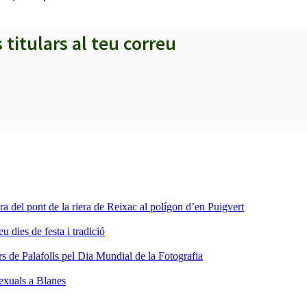
s titulars al teu correu
ra del pont de la riera de Reixac al polígon d’en Puigvert
dies de festa i tradició
s de Palafolls pel Dia Mundial de la Fotografia
sexuals a Blanes