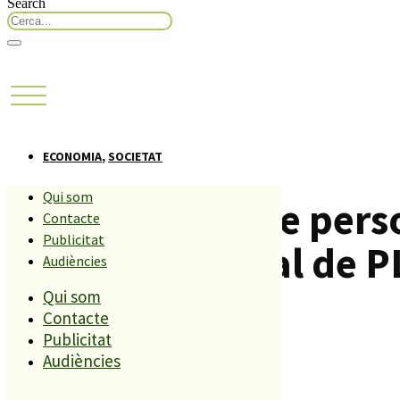
Search
ECONOMIA
,
SOCIETAT
Qui som
Una trentena de perso
Contacte
Publicitat
protecció oficial de P
Audiències
Qui som
Contacte
Compartiu aquesta història
Publicitat
Audiències
REDACCIÓ