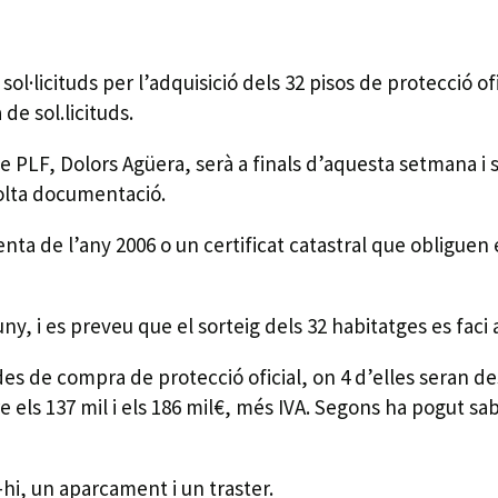
 sol·licituds per l’adquisició dels 32 pisos de protecció o
de sol.licituds.
e PLF, Dolors Agüera, serà a finals d’aquesta setmana i s
molta documentació.
nta de l’any 2006 o un certificat catastral que obliguen
ny, i es preveu que el sorteig dels 32 habitatges es faci a 
des de compra de protecció oficial, on 4 d’elles seran d
tre els 137 mil i els 186 mil€, més IVA. Segons ha pogut s
-hi, un aparcament i un traster.