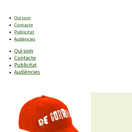
Vés
al
contingut
Qui som
Contacte
Publicitat
Audiències
Qui som
Contacte
Publicitat
Audiències