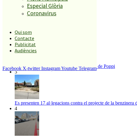
Especial Glòria
El més llegit
Coronavirus
1
ESPORTS CAP DE SETMANA
Qui som
2
Contacte
Publicitat
Audiències
Enxampat l’autor de les pintades a la plaça de Poppi
Facebook
X-twitter
Instagram
Youtube
Telegram
3
Es presenten 17 al·legacions contra el projecte de la benzinera 
4