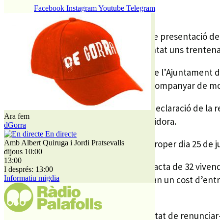
19 JUNY, 2008
Facebook
Instagram
Youtube
Telegram
A falta de 5 dies pel final del termini de presentació de
costat de la biblioteca, ja s’han presentat uns trentena 
Segons la regidora de serveis socials de l’Ajuntament d
majoria de sol.licituds, ja que s’ha d’acompanyar de 
Entre aquesta documentació hi ha la declaració de la re
Ara fem
sol.licituds, com explica la mateixa regidora.
dGorra
En directe
El termini de presentació finalitza el proper dia 25 de ju
Amb Albert Quiruga i Jordi Pratsevalls
dijous 10:00
13:00
Segons les bases de l’adjudicació es tracta de 32 viven
I després: 13:00
oscil.len entre els 59 i els 88 m2 i tindran un cost d’en
Informatiu migdia
de 88 m2 amb tres habitacions.
Tots els pisos inclouen, sense possibilitat de renunciar