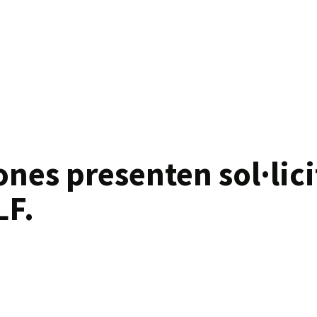
nes presenten sol·lici
LF.