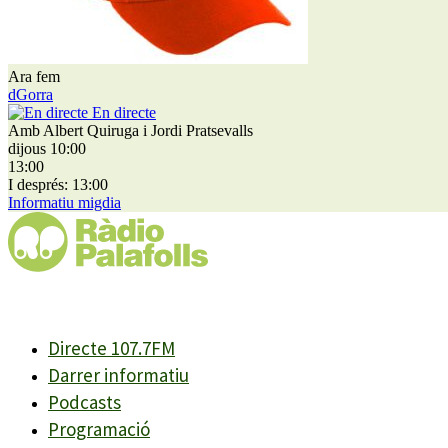
Ara fem
dGorra
En directe
Amb Albert Quiruga i Jordi Pratsevalls
dijous 10:00
13:00
I després: 13:00
Informatiu migdia
Directe 107.7FM
Darrer informatiu
Podcasts
Programació