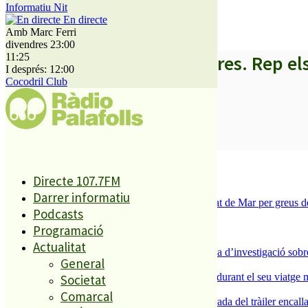
Informatiu Nit
Diari Maresme i Ràdio Palafolls
En directe
Amb Marc Ferri
divendres 23:00
A partir d’ara no et perdis res. Rep el
11:25
I després: 12:00
Cocodril Club
SUBSCRIURE’M
És tendència ara
Directe 107.7FM
1
Darrer informatiu
Tanquen un local de menjar ràpid a Malgrat de Mar per greus def
Podcasts
2
ESPORTS CAP DE SETMANA
Programació
3
Actualitat
Un historiador local guanya la primera beca d’investigació sobre
General
4
Un grup de cigonyes fa parada a Palafolls durant el seu viatge m
Societat
5
Comarcal
Normalitat a Ciutat Jardí després de la retirada del tràiler encalla