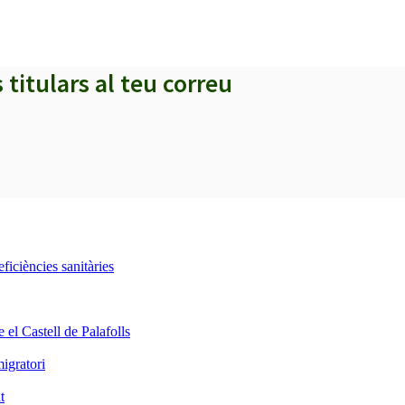
s titulars al teu correu
iciències sanitàries
 el Castell de Palafolls
igratori
t