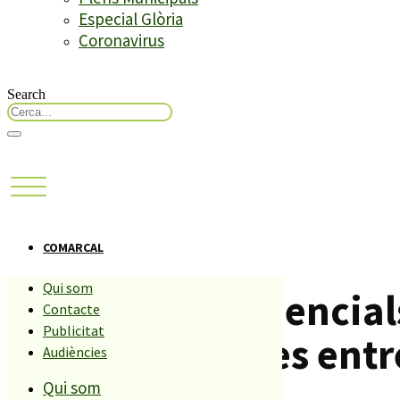
Especial Glòria
Coronavirus
Search
COMARCAL
Qui som
Les Àrees Residencial
Contacte
Publicitat
3.000 habitatges entr
Audiències
Qui som