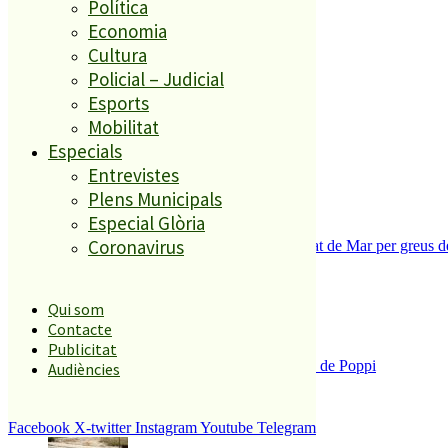
Política
Economia
El més llegit
Cultura
Policial – Judicial
1
Esports
Mobilitat
ESPORTS CAP DE SETMANA
2
Especials
Entrevistes
Plens Municipals
Especial Glòria
Coronavirus
Tanquen un local de menjar ràpid a Malgrat de Mar per greus def
3
Qui som
Contacte
Publicitat
Enxampat l’autor de les pintades a la plaça de Poppi
Audiències
4
Facebook
X-twitter
Instagram
Youtube
Telegram