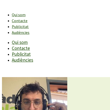
Vés
al
contingut
Qui som
Contacte
Publicitat
Audiències
Qui som
Contacte
Publicitat
Audiències