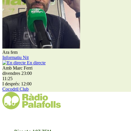
Ara fem
Informatiu Nit
En directe
Amb Marc Ferri
divendres 23:00
11:25
I després: 12:00
Cocodril Club