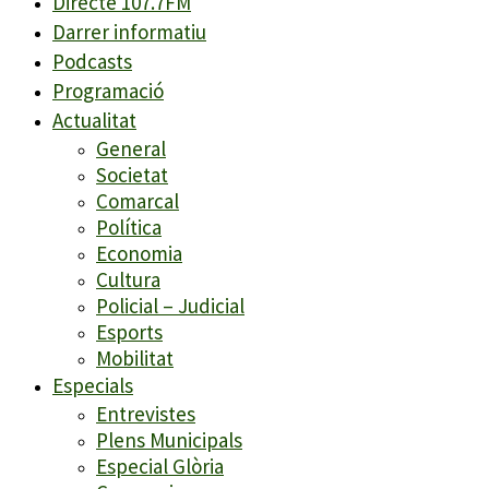
Directe 107.7FM
Darrer informatiu
Podcasts
Programació
Actualitat
General
Societat
Comarcal
Política
Economia
Cultura
Policial – Judicial
Esports
Mobilitat
Especials
Entrevistes
Plens Municipals
Especial Glòria