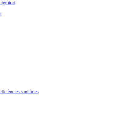
igratori
t
iciències sanitàries