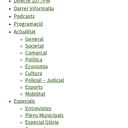
Directe 107.7FM
Darrer informatiu
Podcasts
Programació
Actualitat
General
Societat
Comarcal
Política
Economia
Cultura
Policial – Judicial
Esports
Mobilitat
Especials
Entrevistes
Plens Municipals
Especial Glòria