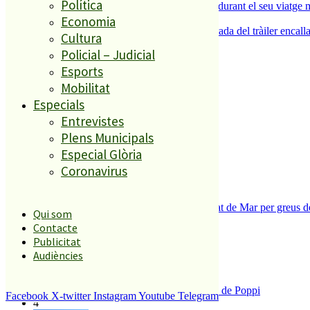
Política
Un grup de cigonyes fa parada a Palafolls durant el seu viatge m
5
Economia
Normalitat a Ciutat Jardí després de la retirada del tràiler encalla
Cultura
Policial – Judicial
Esports
El més llegit
Mobilitat
1
Especials
Entrevistes
ESPORTS CAP DE SETMANA
Plens Municipals
2
Especial Glòria
Coronavirus
Tanquen un local de menjar ràpid a Malgrat de Mar per greus def
Qui som
3
Contacte
Publicitat
Audiències
Enxampat l’autor de les pintades a la plaça de Poppi
Facebook
X-twitter
Instagram
Youtube
Telegram
4