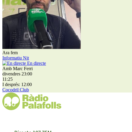
Ara fem
Informatiu Nit
En directe
Amb Marc Ferri
divendres 23:00
11:25
I després: 12:00
Cocodril Club