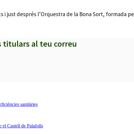
 i just després l’Orquestra de la Bona Sort, formada per
s titulars al teu correu
iciències sanitàries
 el Castell de Palafolls