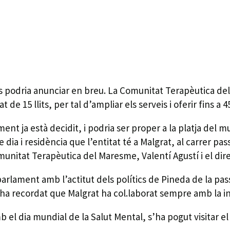
es podria anunciar en breu. La Comunitat Terapèutica 
e 15 llits, per tal d’ampliar els serveis i oferir fins a 45 
nt ja està decidit, i podria ser proper a la platja del m
 dia i residència que l’entitat té a Malgrat, al carrer pa
unitat Terapèutica del Maresme, Valentí Agustí i el dir
 parlament amb l’actitut dels polítics de Pineda de la pa
 i ha recordat que Malgrat ha col.laborat sempre amb la in
b el dia mundial de la Salut Mental, s’ha pogut visitar e