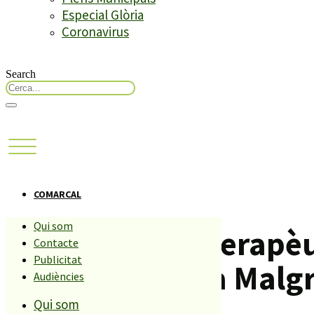
Especial Glòria
Coronavirus
Search
COMARCAL
Qui som
La Comunitat Terapèu
Contacte
Publicitat
emplaçament a Malgr
Audiències
Qui som