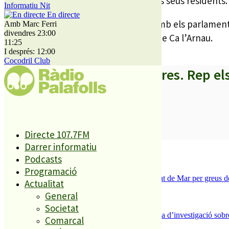
instal·lacions i com viuen i treballen els seus residents.
Informatiu Nit
En directe
Les activitats han començat a les 11 amb els parlaments
Amb Marc Ferri
divendres 23:00
Pagán, ha ofert un concert a la Plaça de Ca l’Arnau.
11:25
I després: 12:00
Cocodril Club
A partir d’ara no et perdis res. Rep el
SUBSCRIURE’M
Directe 107.7FM
Darrer informatiu
És tendència ara
Podcasts
1
Programació
Tanquen un local de menjar ràpid a Malgrat de Mar per greus def
Actualitat
2
General
ESPORTS CAP DE SETMANA
3
Societat
Un historiador local guanya la primera beca d’investigació sobre
Comarcal
4