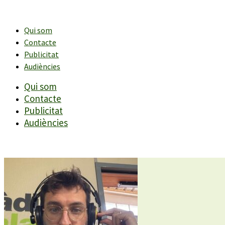
Vés
al
contingut
Qui som
Contacte
Publicitat
Audiències
Qui som
Contacte
Publicitat
Audiències