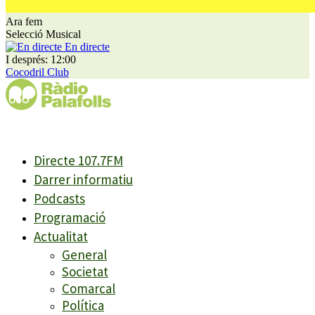
Ara fem
Selecció Musical
En directe
I després: 12:00
Cocodril Club
Directe 107.7FM
Darrer informatiu
Podcasts
Programació
Actualitat
General
Societat
Comarcal
Política