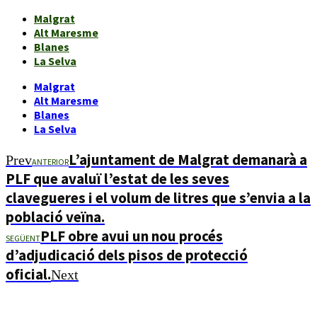
Malgrat
Alt Maresme
Blanes
La Selva
Malgrat
Alt Maresme
Blanes
La Selva
L’ajuntament de Malgrat demanarà a
Prev
ANTERIOR
PLF que avaluï l’estat de les seves
clavegueres i el volum de litres que s’envia a la
població veïna.
PLF obre avui un nou procés
SEGÜENT
d’adjudicació dels pisos de protecció
oficial.
Next