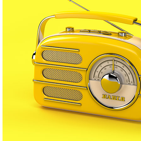
recollia en poques hores 118 l/m2.
Aquell aiguat va provocar inundacions en diferents
punts del nostre municipi, principalment en la zona
dels carrers Salvador Espriu, Costa Brava, i la majoria
de carrers que baixen del barri Sta Maria com ara, Pau
casals, Capdevila, Can Croses o Mas Pinell.
La tempesta va negar baixos i escales de comunitats.
La demora dels ajuts i la falta de resposta per part del
consistori palafollenc davant dels afectats dels
aiguats, van obligar als veïns a organitzar-se en una
plataforma que a principis del mes de novembre
organitzava una taula oberta amb representants
polítics i tècnics l’ajuntament de PLF.
Arrel de la reunió, el consistori es va implicar per tal
que els veïns afectats per les inundacions cobressin
del consorci de compensacions d’assegurances.