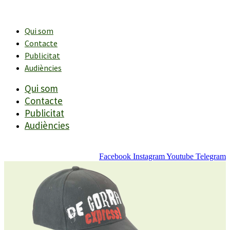
Vés
al
contingut
Qui som
Contacte
Publicitat
Audiències
Qui som
Contacte
Publicitat
Audiències
Facebook
Instagram
Youtube
Telegram