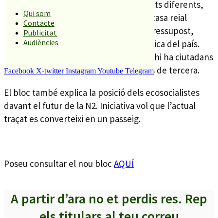
El bloc, que a aquesta hora ja té 3 escrits diferents,
Qui som
critica també que en època de crisi la casa reial
Contacte
espanyola s’hagi incrementat el seu pressupost,
Publicitat
Audiències
sense atendre a la conjuntura econòmica del país.
Osorio assegura que a Espanya encara hi ha ciutadans
de primera, de segona i que la resta és de tercera.
Facebook
X-twitter
Instagram
Youtube
Telegram
El bloc també explica la posició dels ecosocialistes
davant el futur de la N2. Iniciativa vol que l’actual
traçat es converteixi en un passeig.
Poseu consultar el nou bloc
AQUÍ
A partir d’ara no et perdis res. Rep
els titulars al teu correu