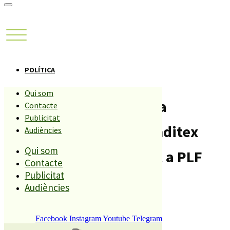
POLÍTICA
Qui som
Iniciativa estrena bloc a
Contacte
Publicitat
internet dubtant que Inditex
Audiències
Qui som
creï 300 llocs de treball a PLF
Contacte
Publicitat
Compartiu aquesta història
Audiències
Facebook
Instagram
Youtube
Telegram
REDACCIÓ