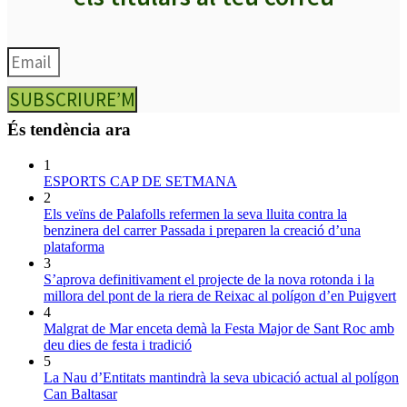
SUBSCRIURE’M
És tendència ara
1
ESPORTS CAP DE SETMANA
2
Els veïns de Palafolls refermen la seva lluita contra la
benzinera del carrer Passada i preparen la creació d’una
plataforma
3
S’aprova definitivament el projecte de la nova rotonda i la
millora del pont de la riera de Reixac al polígon d’en Puigvert
4
Malgrat de Mar enceta demà la Festa Major de Sant Roc amb
deu dies de festa i tradició
5
La Nau d’Entitats mantindrà la seva ubicació actual al polígon
Can Baltasar