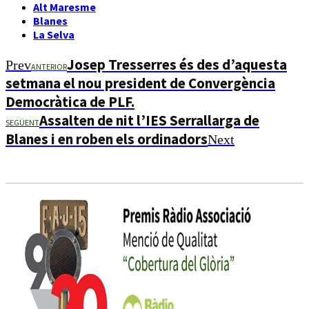
Alt Maresme
Blanes
La Selva
Josep Tresserres és des d’aquesta
Prev
ANTERIOR
setmana el nou president de Convergència
Democràtica de PLF.
Assalten de nit l’IES Serrallarga de
SEGÜENT
Blanes i en roben els ordinadors
Next