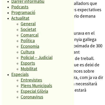
Darrer informatiu
per comprovar que el nombre de treballadors que
Podcasts
necessita la planta és molt inferior a les expectatives
Programació
que l’equip de govern ha generat. Osorio demana
Actualitat
responsabilitat als polítics.
General
Societat
L’alcalde de PLF, Valentí Agustí, assegurava en el
Comarcal
passat ple de setembre, que la companyia gallega
Política
plantejava en un inici una plantilla aproximada de 300
Economia
Cultura
persones, xifra que s’aniria incrementant
Policial – Judicial
paulativament fins arribar als 700 llocs de treball.
Esports
Osorio demana a través del nou bloc que es deixi de
Mobilitat
fer demagògia i de crear falses esperances sobre
Especials
l’ocupació de la planta, ja que considera, com ja va dir
Entrevistes
en campanya electoral, que l’empresa necessitarà
Plens Municipals
molts menys operaris, ja que la planta estarà
Especial Glòria
robotitzada.
Coronavirus