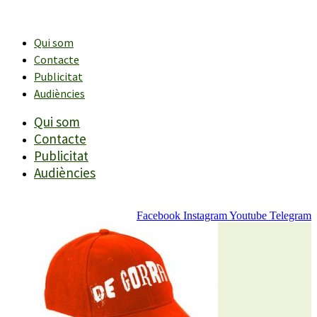
Vés
al
contingut
Qui som
Contacte
Publicitat
Audiències
Qui som
Contacte
Publicitat
Audiències
Facebook
Instagram
Youtube
Telegram