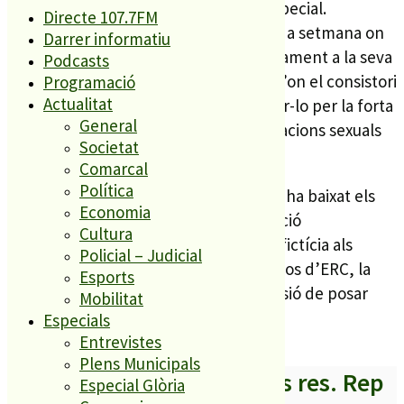
persona ni partit polític amb el seu especial.
Directe 107.7FM
Un especial que es publicava la passada setmana on
Darrer informatiu
defensava el manteniment de l’aparcament a la seva
Podcasts
ubicació primera al casal de la dona, d’on el consistori
Programació
Actualitat
palafollenc es va veure obligat a retirar-lo per la forta
General
polèmica que va suscitar les interpretacions sexuals
Societat
de l’aparcament.
Comarcal
Política
RIP titulava l’especial «L’ajuntament s’ha baixat els
Economia
pantalons», per haver canviat d’ubicació
Cultura
l’aparcament, i incloïa una entrevista fictícia als
Policial – Judicial
expresidents Macià i Companys, tots dos d’ERC, la
Esports
formació que va criticar primer la decisió de posar
Mobilitat
l’aparcament al casal de la dona.
Especials
Entrevistes
Plens Municipals
A partir d’ara no et perdis res. Rep
Especial Glòria