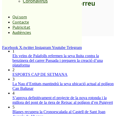
Coronavirus
els titulars al teu correu
Qui som
Contacte
Publicitat
SUBSCRIURE’M
Audiències
És tendència ara
Facebook
X-twitter
Instagram
Youtube
Telegram
1
Els veïns de Palafolls refermen la seva lluita contra la
benzinera del carrer Passada i preparen la creació d’una
plataforma
2
ESPORTS CAP DE SETMANA
3
La Nau d’Entitats mantindrà la seva ubicació actual al polígon
Can Baltasar
4
S’aprova definitivament el projecte de la nova rotonda i la
millora del pont de la riera de Reixac al polígon d’en Puigvert
5
Blanes recupera la Cronoescalada al Castell de Sant Joan