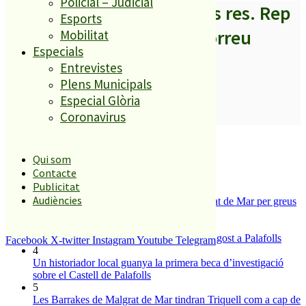
Policial – Judicial
A partir d’ara no et perdis res. Rep
Esports
els titulars al teu correu
Mobilitat
Especials
Entrevistes
Plens Municipals
Especial Glòria
SUBSCRIURE’M
Coronavirus
És tendència ara
Qui som
1
Contacte
ESPORTS CAP DE SETMANA
Publicitat
2
Audiències
Tanquen un local de menjar ràpid a Malgrat de Mar per greus
deficiències sanitàries
3
Festa per observar l’eclipsi solar del 12 d’agost a Palafolls
Facebook
X-twitter
Instagram
Youtube
Telegram
4
Un historiador local guanya la primera beca d’investigació
sobre el Castell de Palafolls
5
Les Barrakes de Malgrat de Mar tindran Triquell com a cap de