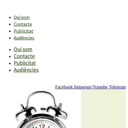
Vés
al
contingut
Qui som
Contacte
Publicitat
Audiències
Qui som
Contacte
Publicitat
Audiències
Facebook
Instagram
Youtube
Telegram