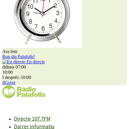
Ara fem
Bon dia Palafolls!
En directe
dilluns 07:00
10:00
I després: 10:00
dGorra
Directe 107.7FM
Darrer informatiu