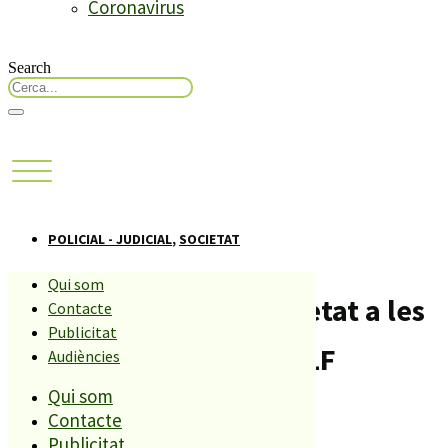
Coronavirus
Search
POLICIAL - JUDICIAL
,
SOCIETAT
Qui som
Xerrada sobre la seguretat a les
Contacte
Publicitat
botigues per Nadal a PLF
Audiències
Qui som
Compartiu aquesta història
Contacte
Publicitat