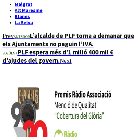
Malgrat
Alt Maresme
Blanes
La Selva
L’alcalde de PLF torna a demanar que
Prev
ANTERIOR
els Ajuntaments no paguin l’IVA.
PLF espera més d’1 milió 400 mil €
SEGÜENT
d’ajudes del govern.
Next