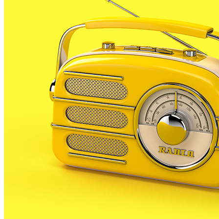
aquests 2008 i de donar la benvinguda al proper any
2009.
Ho faran amb un espectacle pirotecnic que serà la
primera actuació de la colla de diables de PLF al
nostre muncipi unes setmanes després de la seva
creació.
Ho anunciava al programa En Xarxa de RP, un dels
membres de la colla Diablesfolls , Eduard Jimenez.
De moment no han volgut desvetllar gaire cosa del
seu primer espectacle de la nit del 31 de desembre a
l’1 de gener, però si sabem que l’espectacle es farà
entre la plaça de l’església i la pl del fòrum Palatiolo.
La nit de cap d’any, com ja és habitual hi haurà ball al