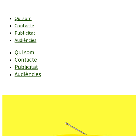
Vés
al
contingut
Qui som
Contacte
Publicitat
Audiències
Qui som
Contacte
Publicitat
Audiències