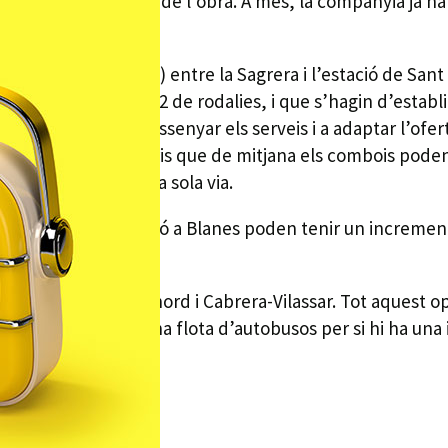
ar-se a les necessitats de l’obra. A més, la companyia ja 
d’alta velocitat (TAV) entre la Sagrera i l’estació de Sa
 serveis de la línia 2 de rodalies, i que s’hagin d’establir
Això ha obligat a redissenyar els serveis i a adaptar l’of
adverteix els usuaris que de mitjana els combois poden r
s’haurà de fer en una sola via.
 amb origen o destinació a Blanes poden tenir un increment
e Montgat, Montgat nord i Cabrera-Vilassar. Tot aquest 
ons del servei i una flota d’autobusos per si hi ha una i