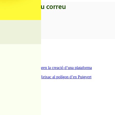
s titulars al teu correu
a del carrer Passada i preparen la creació d’una plataforma
ra del pont de la riera de Reixac al polígon d’en Puigvert
Can Baltasar
dies de festa i tradició