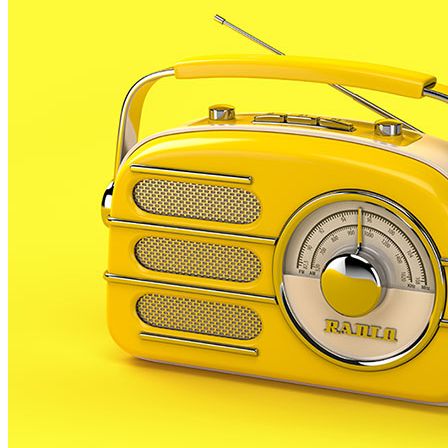
canviarà els horaris i la tipologia dels trens per adapt
mitjana d’entre sis i onze minuts.
Durant dos anys Adif estarà treballant al tram del tren 
estació no es pugui utilitzar com a capçalera de part dels
que circulen per l’estació, entre elles la del Maresme. 
manera que es canviaran alguns horaris A més, Renfe ja 
obres i també per la gestió del trànsit a la capital, que 
En el cas de la línia 1, els viatgers que agafin el tren
dotze en alguns trens determinats.
Per contra, tots els combois pararan a les estacions d
emergència. Renfe ha elaborat un pla que inclou desviaci
recórrer a la carretera.
El Punt / Ràdio Palafolls