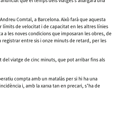
ha anunciat que el temps dels viatges s’allargarà una
nt Andreu Comtal, a Barcelona. Això farà que aquesta
 límits de velocitat i de capacitat en les altres línies
erta a les noves condicions que imposaran les obres, de
egistrar entre sis i onze minuts de retard, per les
 del viatge de cinc minuts, que pot arribar fins als
operatiu compta amb un matalàs per si hi ha una
ncidència i, amb la xarxa tan en precari, s’ha de