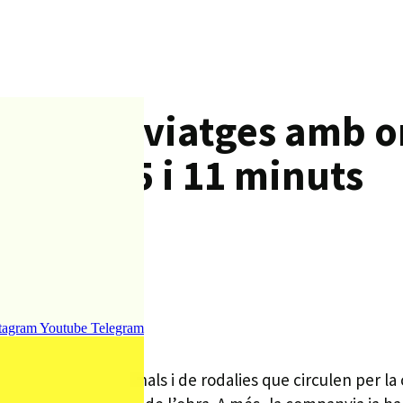
is, i els viatges amb o
n entre 5 i 11 minuts
tagram
Youtube
Telegram
a els trens regionals i de rodalies que circulen per la c