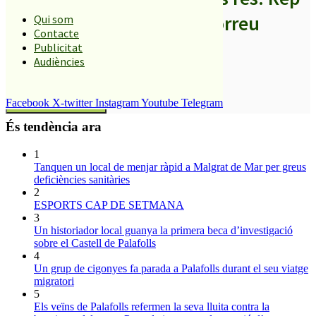
els titulars al teu correu
Qui som
Contacte
Publicitat
Audiències
SUBSCRIURE’M
Facebook
X-twitter
Instagram
Youtube
Telegram
És tendència ara
1
Tanquen un local de menjar ràpid a Malgrat de Mar per greus
deficiències sanitàries
2
ESPORTS CAP DE SETMANA
3
Un historiador local guanya la primera beca d’investigació
sobre el Castell de Palafolls
4
Un grup de cigonyes fa parada a Palafolls durant el seu viatge
migratori
5
Els veïns de Palafolls refermen la seva lluita contra la