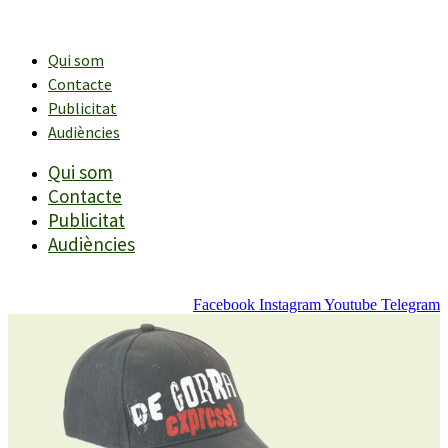
Vés
al
contingut
Qui som
Contacte
Publicitat
Audiències
Qui som
Contacte
Publicitat
Audiències
Facebook
Instagram
Youtube
Telegram