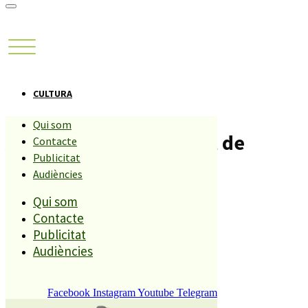
CULTURA
Qui som
Arriben les Mil i una Nit de
Contacte
Publicitat
Sèrbia.
Audiències
Qui som
Compartiu aquesta història
Contacte
Publicitat
Audiències
REDACCIÓ
29 GENER, 2009
Facebook
Instagram
Youtube
Telegram