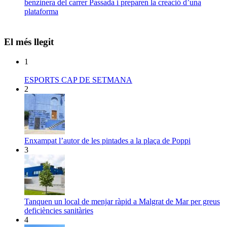
benzinera del carrer Passada i preparen la creació d’una
plataforma
El més llegit
1
ESPORTS CAP DE SETMANA
2
Enxampat l’autor de les pintades a la plaça de Poppi
3
Tanquen un local de menjar ràpid a Malgrat de Mar per greus
deficiències sanitàries
4