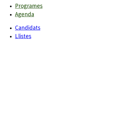
Programes
Agenda
Candidats
Llistes
Darreres Notícies
Programes
Agenda