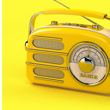
planta farmacèutica de Malgrat , juntament amb la
de Sistema de Qualitat i segons l’empresa respon a la
política de la companyia de millora continua i
compromís amb el medi ambient.La planta de la
multinacional ha reduït el seu consum d’aigua
potenciant la refrigeració en circuit tancat i apostant
per un consum responsable. A més, des del 97
compta amb una depuradora d’aigües residuals, i
està elaborant projectes per reduir la producció de
residus i alhora reaprofitar-los
L’empresa destaca que ara fa 2 anys la planta va
posar en marxa una centre de tractament de
compost orgànic, que ha permès reduir les emissions
a l’atmosfera
Boehringer que va arribar a Espanya fa més de 50