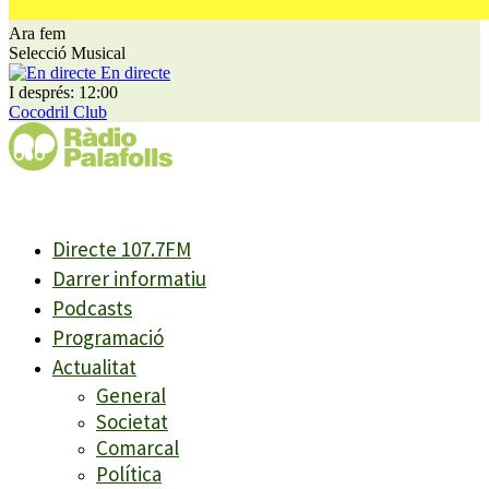
Ara fem
Selecció Musical
En directe
I després: 12:00
Cocodril Club
Directe 107.7FM
Darrer informatiu
Podcasts
Programació
Actualitat
General
Societat
Comarcal
Política