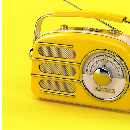
d’aquests vespre, 5 són mocions presentades per les
formacions amb representació al consistori.
Com ja hem informat a RP, ERC demanarà la creació
d’una escola oficial d’idiomes al municipi. No serà
l’única que presentaran els republicans. També
demanaran la internacionalització del dret a decidir a
tenir un Estat propi del poble català.
CiU també ja havia anunciat que demanaria la
celebració d’una consulta popular sobre el futur
projecte urbanístic de l’ARE al municipi, seguint el
model de Tordera o St Celoni, dues poblacions on
s’ha votat en contra de l’ARE.
ICV presenta també una moció sota el títol de la Crisi
també té rostre de dona.