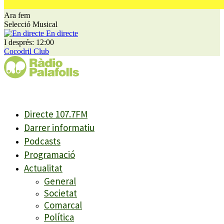
Ara fem
Selecció Musical
En directe
I després: 12:00
Cocodril Club
Directe 107.7FM
Darrer informatiu
Podcasts
Programació
Actualitat
General
Societat
Comarcal
Política