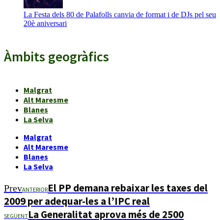
La Festa dels 80 de Palafolls canvia de format i de DJs pel seu
20è aniversari
Àmbits geogràfics
Malgrat
Alt Maresme
Blanes
La Selva
Malgrat
Alt Maresme
Blanes
La Selva
El PP demana rebaixar les taxes del
Prev
ANTERIOR
2009 per adequar-les a l’IPC real
La Generalitat aprova més de 2500
SEGÜENT