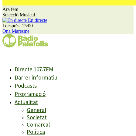
Ara fem
Selecció Musical
En directe
I després: 15:00
Ona Maresme
Directe 107.7FM
Darrer informatiu
Podcasts
Programació
Actualitat
General
Societat
Comarcal
Política