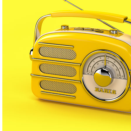
imposar a casa del St Julià de Ramis per 30 a 52, en un
partit en el que les palafollenques no van imposar el
seu ritme fins al segon quart. La bona defensa i
transició ofensiva del PLF va ser constant fins el final
del partit.Ara les noies descansen fins que estiguin a
punt els nous calendaris, que donaran pas a la
segona fase. En la 1a fase, les noies han guanyat 18
dels 22 partits disputats, els mateixos números que el
Malgrat 2000, però les veïnes han quedat 2s, mentre
que el PLF finalment han estat 3s per culpa de la
derrota de fa unes setmanes a Malgrat on van perdre
el basquet average.
Els nois també es van imposar en el seu partit del cap
de setmana. El masculí va guanyar a la pista del
Vilablareix per 63 a 71, en una treballada victòria. No
va ser fins a l’últim 4t, que els nois es van poder