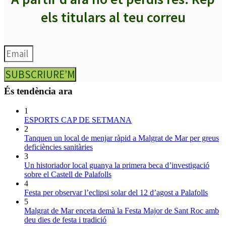
els titulars al teu correu
SUBSCRIURE’M
És tendència ara
1
ESPORTS CAP DE SETMANA
2
Tanquen un local de menjar ràpid a Malgrat de Mar per greus
deficiències sanitàries
3
Un historiador local guanya la primera beca d’investigació
sobre el Castell de Palafolls
4
Festa per observar l’eclipsi solar del 12 d’agost a Palafolls
5
Malgrat de Mar enceta demà la Festa Major de Sant Roc amb
deu dies de festa i tradició