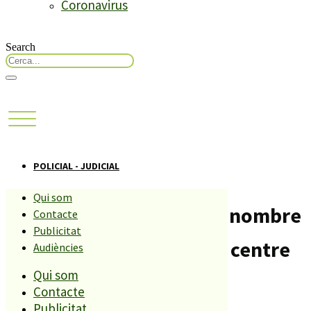
Coronavirus
Search
POLICIAL - JUDICIAL
Qui som
Malgrat baixa un 21% el nombre
Contacte
Publicitat
d’accidents de trànsit al centre
Audiències
Qui som
del municipi.
Contacte
Publicitat