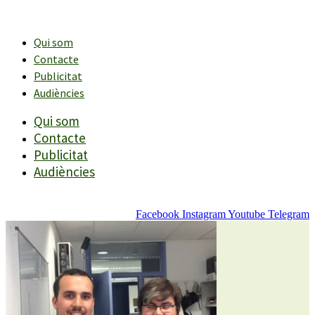
Vés
al
contingut
Qui som
Contacte
Publicitat
Audiències
Qui som
Contacte
Publicitat
Audiències
Facebook
Instagram
Youtube
Telegram