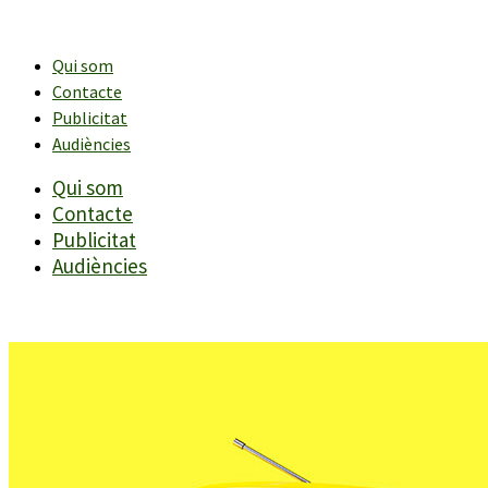
Vés
al
contingut
Qui som
Contacte
Publicitat
Audiències
Qui som
Contacte
Publicitat
Audiències