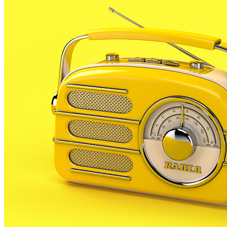
deteriorin la qualitat de vida del municipi’, segons s’e
Un cop entri en vigor, determinades actituds seran pena
normativa és la de preservar l’espai públic, per la qua
sobre monuments o edificis catalogats, la multa podria 
A partir d’ara no et perdis res. Rep el