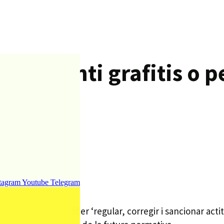
 qui pinti grafitis o p
s.
tagram
Youtube
Telegram
ança de civisme per ‘regular, corregir i sancionar actit