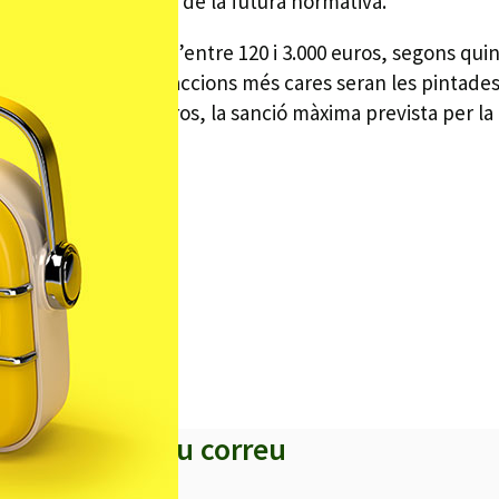
xplica en el preàmbul de la futura normativa.
des amb multes d’entre 120 i 3.000 euros, segons quina si
l cosa una de les infraccions més cares seran les pintade
arribar als 3.000 euros, la sanció màxima prevista per la
s titulars al teu correu