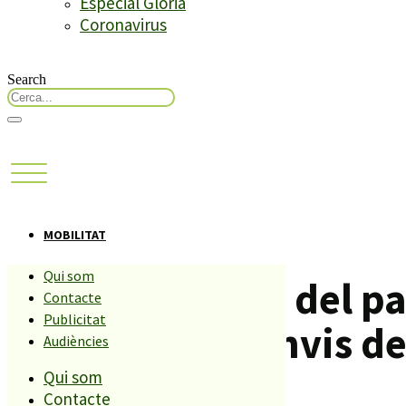
Especial Glòria
Coronavirus
Search
MOBILITAT
Qui som
La inauguració del pas
Contacte
Publicitat
comportarà canvis de 
Audiències
Qui som
Contacte
Compartiu aquesta història