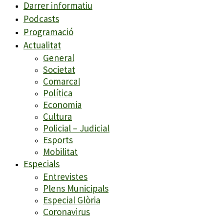
Darrer informatiu
Podcasts
Programació
Actualitat
General
Societat
Comarcal
Política
Economia
Cultura
Policial – Judicial
Esports
Mobilitat
Especials
Entrevistes
Plens Municipals
Especial Glòria
Coronavirus