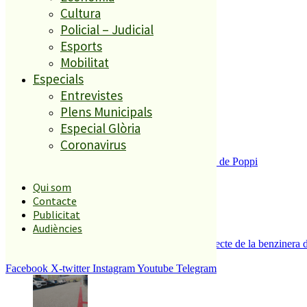
Cultura
El més llegit
Policial – Judicial
Esports
1
Mobilitat
Especials
ESPORTS CAP DE SETMANA
2
Entrevistes
Plens Municipals
Especial Glòria
Coronavirus
Enxampat l’autor de les pintades a la plaça de Poppi
3
Qui som
Contacte
Publicitat
Audiències
Es presenten 17 al·legacions contra el projecte de la benzinera 
4
Facebook
X-twitter
Instagram
Youtube
Telegram