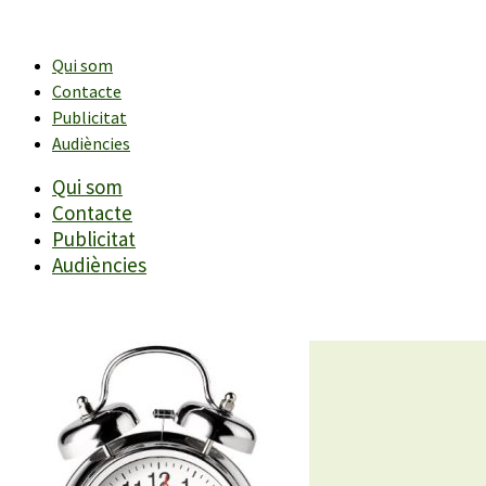
Vés
al
contingut
Qui som
Contacte
Publicitat
Audiències
Qui som
Contacte
Publicitat
Audiències