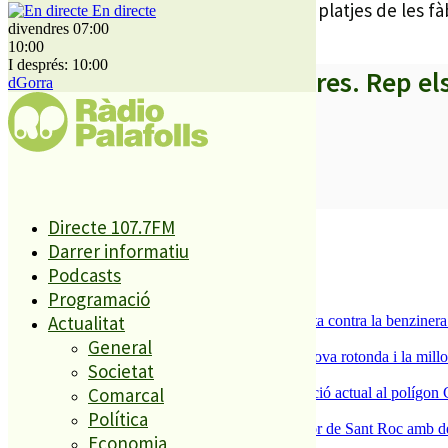
que finalment permetran l’accés a les platjes de les fà
En directe
divendres 07:00
10:00
I després: 10:00
A partir d’ara no et perdis res. Rep el
dGorra
SUBSCRIURE’M
Directe 107.7FM
És tendència ara
Darrer informatiu
1
Podcasts
ESPORTS CAP DE SETMANA
Programació
2
Actualitat
Els veïns de Palafolls refermen la seva lluita contra la benziner
3
General
S’aprova definitivament el projecte de la nova rotonda i la millo
Societat
4
Comarcal
La Nau d’Entitats mantindrà la seva ubicació actual al polígon 
5
Política
Malgrat de Mar enceta demà la Festa Major de Sant Roc amb deu 
Economia