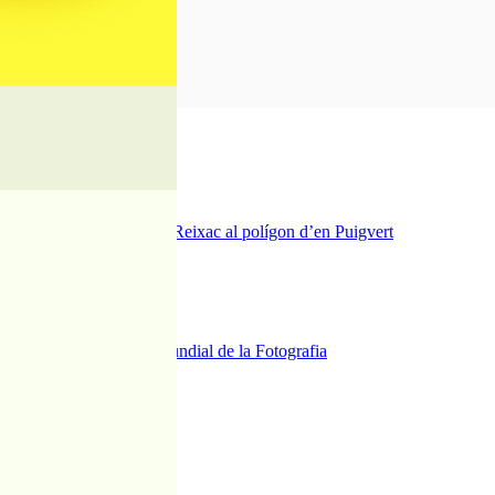
ra del pont de la riera de Reixac al polígon d’en Puigvert
dies de festa i tradició
sexuals a Blanes
s de Palafolls pel Dia Mundial de la Fotografia