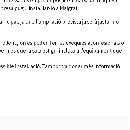
s interessades en poder posar en marxa un d’aquest
resa pugui instal.lar-lo a Malgrat.
cipal, ja que l’ampliació prevista ja serà justa i no
lafollenc, on es poden fer les exequies aconfesionals o
vern és que la sala estigui inclosa a l’equipament que
ossible instal.lació. Tampoc va donar més informació