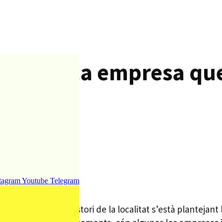
at busca empresa que 
tagram
Youtube
Telegram
 Campoy, el consistori de la localitat s’està plantejant l