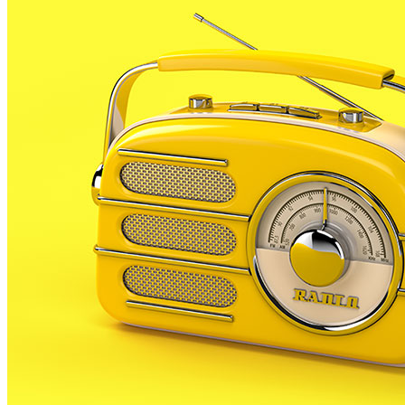
vetlla a la localitat. Segons Campoy, des de la libera
tipus de servei a Malgrat i, segons Campoy, l’Ajuntamen
Segons Campoy, aquests servei, que no inclouria cremato
permetria aquests equipament. Ho diu en declaracions
En l’última sessió plenària, ERC proposava la creació d’
d’altres religions que no siguin la catòlica. La propost
faci l’empresa gestora del tanatori.
Tot i la intenció de l’Ajuntament i les empreses inter
sobre els possibles emplaçaments del tanatori i sala de
A partir d’ara no et perdis res. Rep el