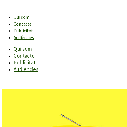
Vés
al
contingut
Qui som
Contacte
Publicitat
Audiències
Qui som
Contacte
Publicitat
Audiències