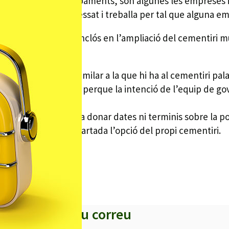
lització d’aquests equipaments, són algunes les emprese
t també està interessat i treballa per tal que alguna emp
ri, no podrà ser inclós en l’ampliació del cementiri muni
 a RP.
una sala de vetlla, similar a la que hi ha al cementiri pa
a va ser desestimada, perque la intenció de l’equip de go
essades, Campoy no va donar dates ni terminis sobre la p
 vetlla, un cop descartada l’opció del propi cementiri.
s titulars al teu correu