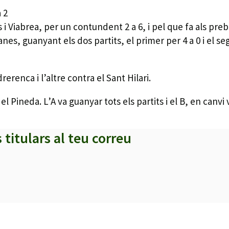
 2
ls i Viabrea, per un contundent 2 a 6, i pel que fa als p
lanes, guanyant els dos partits, el primer per 4 a 0 i el se
rerenca i l’altre contra el Sant Hilari.
 el Pineda. L’A va guanyar tots els partits i el B, en canv
s titulars al teu correu