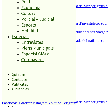
Política
1
Tanquen un local de menjar ràpid a Malgrat de Mar per greus def
Economia
2
Cultura
ESPORTS CAP DE SETMANA
Policial – Judicial
3
Un historiador local guanya la primera beca d’investigació sobre
Esports
4
Mobilitat
Un grup de cigonyes fa parada a Palafolls durant el seu viatge m
Especials
5
Normalitat a Ciutat Jardí després de la retirada del tràiler encalla
Entrevistes
Plens Municipals
Especial Glòria
El més llegit
Coronavirus
1
ESPORTS CAP DE SETMANA
Qui som
2
Contacte
Publicitat
Audiències
Tanquen un local de menjar ràpid a Malgrat de Mar per greus def
Facebook
X-twitter
Instagram
Youtube
Telegram
3