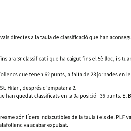
rivals directes a la taula de classificació que han aconse
ns ara 3r classificat i que ha caigut fins el 5è lloc, i si
ollencs que tenen 62 punts, a falta de 23 jornades en les
St. Hilari, després d’empatar a 2.
n quedat classificats en la 9a posició i 36 punts. El B h
sme són líders indiscutibles de la taula i els del PLF van
alafollenc va acabar expulsat.