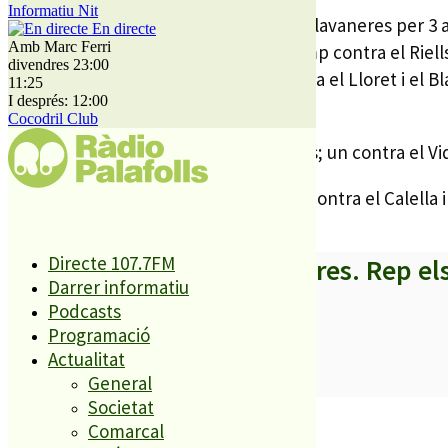
Informatiu Nit
L’infantil va guanyar a casa contra el Llavaneres per 3 a
En directe
Amb Marc Ferri
En futbol 7 l’aleví va perdre al seu camp contra el Riel
divendres 23:00
Anglès. L’A va jugar un triangular contra el Lloret i el B
11:25
I després: 12:00
els altres dos de Pau.
Cocodril Club
El B , en canvi va perdre els dos partits; un contra el Vid
Els benjamins van jugar un triangular contra el Calella i
Directe 107.7FM
A partir d’ara no et perdis res. Rep el
Darrer informatiu
Podcasts
Programació
Actualitat
SUBSCRIURE’M
General
Societat
És tendència ara
Comarcal