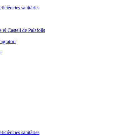
iciències sanitàries
 el Castell de Palafolls
igratori
t
iciències sanitàries