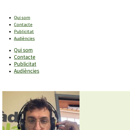
Vés
al
contingut
Qui som
Contacte
Publicitat
Audiències
Qui som
Contacte
Publicitat
Audiències