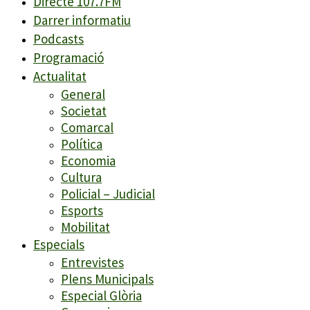
Directe 107.7FM
Darrer informatiu
Podcasts
Programació
Actualitat
General
Societat
Comarcal
Política
Economia
Cultura
Policial – Judicial
Esports
Mobilitat
Especials
Entrevistes
Plens Municipals
Especial Glòria