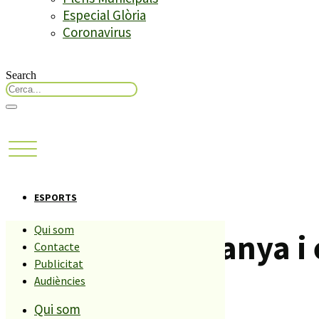
Especial Glòria
Coronavirus
Search
ESPORTS
Qui som
L’amateur A guanya i e
Contacte
Publicitat
Audiències
Compartiu aquesta història
Qui som