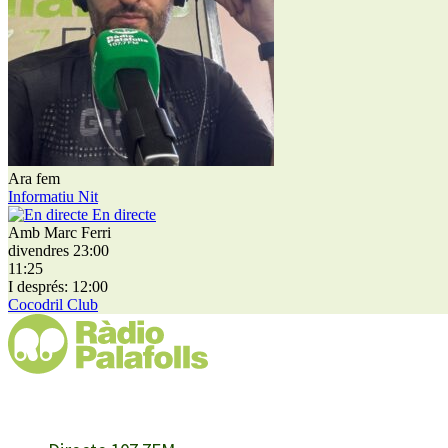
Ara fem
Informatiu Nit
En directe
Amb Marc Ferri
divendres 23:00
11:25
I després: 12:00
Cocodril Club