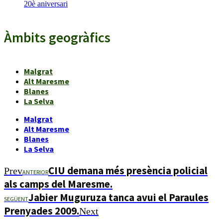
20è aniversari
Àmbits geogràfics
Malgrat
Alt Maresme
Blanes
La Selva
Malgrat
Alt Maresme
Blanes
La Selva
CIU demana més presència policial
Prev
ANTERIOR
als camps del Maresme.
Jabier Muguruza tanca avui el Paraules
SEGÜENT
Prenyades 2009.
Next