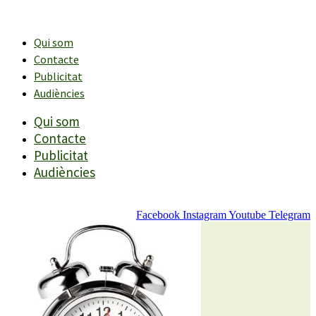
Vés
al
contingut
Qui som
Contacte
Publicitat
Audiències
Qui som
Contacte
Publicitat
Audiències
Facebook
Instagram
Youtube
Telegram