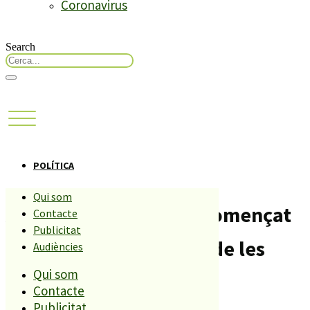
Coronavirus
Search
POLÍTICA
Qui som
Aquesta matinada ha començat
Contacte
Publicitat
la campanya electoral de les
Audiències
Qui som
eleccions europees.
Contacte
Publicitat