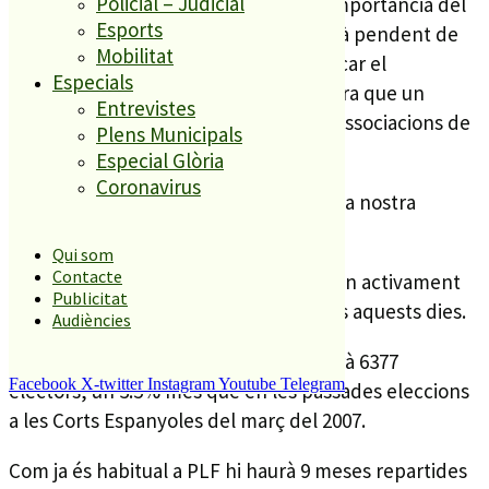
Policial – Judicial
El PP està fent explicacions sobre la importància del
Esports
parlament europeu porta a porta i està pendent de
Mobilitat
confirmació un àpat popular per explicar el
Especials
programa. La propera setmana s’espera que un
Entrevistes
diputat popular al Congrés visiti a les associacions de
Plens Municipals
veïns de PLF.
Especial Glòria
Coronavirus
ICV no ha confirmat cap acte polític a la nostra
població.
Qui som
Contacte
Totes les formacions locals participaran activament
Publicitat
amb l’enganxada de cartells electorals aquests dies.
Audiències
Per als comicis del 7 de juny, PLF tindrà 6377
Facebook
X-twitter
Instagram
Youtube
Telegram
electors, un 3.5% més que en les passades eleccions
a les Corts Espanyoles del març del 2007.
Com ja és habitual a PLF hi haurà 9 meses repartides