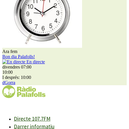
Ara fem
Bon dia Palafolls!
En directe
divendres 07:00
10:00
I després: 10:00
dGorra
Directe 107.7FM
Darrer informatiu