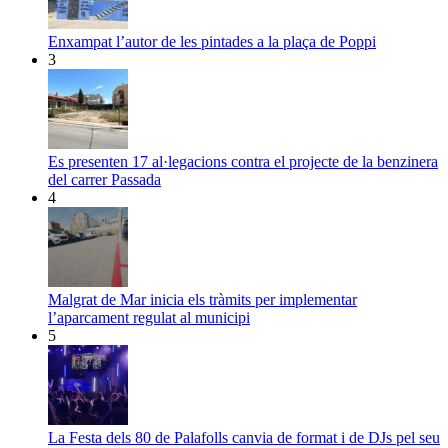
Enxampat l’autor de les pintades a la plaça de Poppi
3
Es presenten 17 al·legacions contra el projecte de la benzinera
del carrer Passada
4
Malgrat de Mar inicia els tràmits per implementar
l’aparcament regulat al municipi
5
La Festa dels 80 de Palafolls canvia de format i de DJs pel seu