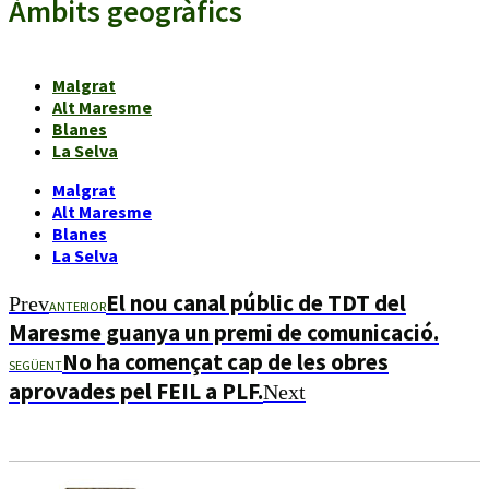
Àmbits geogràfics
Malgrat
Alt Maresme
Blanes
La Selva
Malgrat
Alt Maresme
Blanes
La Selva
El nou canal públic de TDT del
Prev
ANTERIOR
Maresme guanya un premi de comunicació.
No ha començat cap de les obres
SEGÜENT
aprovades pel FEIL a PLF.
Next