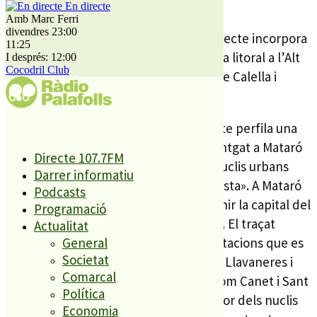
es contemplen en els mapes de pla.
En directe
Amb Marc Ferri
divendres 23:00
A banda d’aquesta nova estació el projecte incorpora
11:25
la proposta de treure la via de la façana litoral a l’Alt
I després: 12:00
Cocodril Club
Maresme i fer-la passar sota la N2 entre Calella i
Malgrat.
El dibuix que s’inclou en l’avantprojecte perfila una
via ferroviària per l’interior des de Montgat a Mataró
Directe 107.7FM
per «incrementar la cobertura a uns nuclis urbans
Darrer informatiu
que s’han anat estenent lluny de la costa». A Mataró
Podcasts
enllaça amb el tren orbital que ha d’unir la capital del
Programació
Maresme amb Vilanova per Argentona. El traçat
Actualitat
continuarà cap al nord i les úniques estacions que es
General
Societat
mantindran al mateix lloc seran les de Llavaneres i
Comarcal
Caldes d’Estrac. Tant Arenys de Mar com Canet i Sant
Política
Pol traslladaran les seves cap a l’interior dels nuclis
Economia