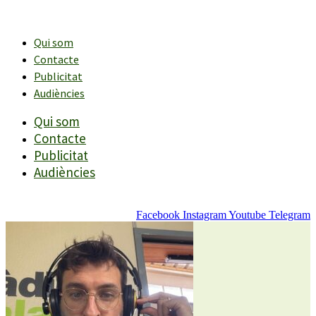
Vés
al
contingut
Qui som
Contacte
Publicitat
Audiències
Qui som
Contacte
Publicitat
Audiències
Facebook
Instagram
Youtube
Telegram