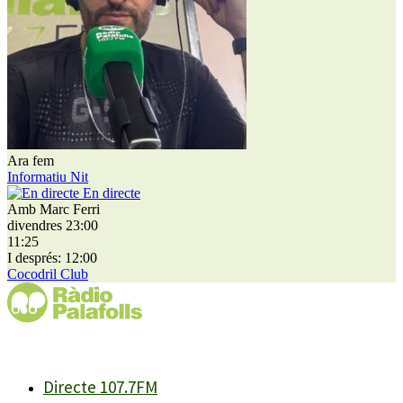
Ara fem
Informatiu Nit
En directe
Amb Marc Ferri
divendres 23:00
11:25
I després: 12:00
Cocodril Club
Directe 107.7FM