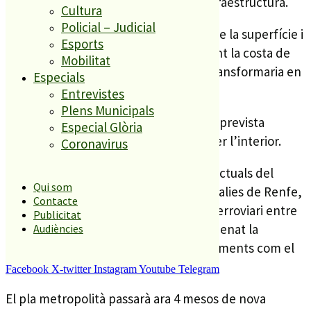
urbans donant més centralitat a la infraestructura.
Cultura
Policial – Judicial
De Calella a Malgrat la via desapareix de la superfície i
Esports
estaria sota el traçat de la N2, alliberant la costa de
Mobilitat
l’alt Maresme de les vies de tren. Es transformaria en
Especials
una espècie de metro interurbà.
Entrevistes
Plens Municipals
Finalment, s’enllaçaria amb la futura i prevista
Especial Glòria
estació de Palafolls i Tordera també per l’interior.
Coronavirus
Aquests pla xoca, amb les intencions actuals del
Qui som
Ministeri de Foment i el seu pla de rodalies de Renfe,
Contacte
que preveu desdoblar l’actual traçat ferroviari entre
Publicitat
Arenys i Blanes, cosa que ha desencadenat la
Audiències
protesta de diferents alcaldes i Ajuntaments com el
de Calella.
Facebook
X-twitter
Instagram
Youtube
Telegram
El pla metropolità passarà ara 4 mesos de nova