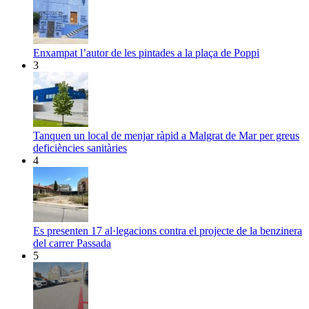
Enxampat l’autor de les pintades a la plaça de Poppi
3
Tanquen un local de menjar ràpid a Malgrat de Mar per greus
deficiències sanitàries
4
Es presenten 17 al·legacions contra el projecte de la benzinera
del carrer Passada
5