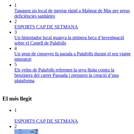
1
Tanquen un local de menjar ràpid a Malgrat de Mar per greus
deficiències sanitàries
2
ESPORTS CAP DE SETMANA
3
Un historiador local guanya la primera beca d’investigació
sobre el Castell de Palafolls
4
Un grup de cigonyes fa parada a Palafolls durant el seu viatge
migratori
5
Els veïns de Palafolls refermen la seva lluita contra la
benzinera del carrer Passada i preparen la creació d’una
plataforma
El més llegit
1
ESPORTS CAP DE SETMANA
2