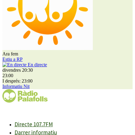
Ara fem
Estiu a RP
En directe
divendres 20:30
23:00
I després: 23:00
Informatiu Nit
Directe 107.7FM
Darrer informatiu