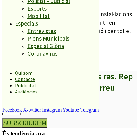
Policial – Judicial
Esports
L’empresa ha comunicat que totes les instal·lacions
Mobilitat
es troben en bon estat de funcionament i en
Especials
condicions de seguretat, per la població i per tot el
Entrevistes
Plens Municipals
personal de la planta.
Especial Glòria
Coronavirus
Qui som
A partir d’ara no et perdis res. Rep
Contacte
els titulars al teu correu
Publicitat
Audiències
Facebook
X-twitter
Instagram
Youtube
Telegram
SUBSCRIURE’M
És tendència ara