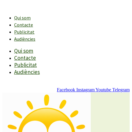
Vés
al
contingut
Qui som
Contacte
Publicitat
Audiències
Qui som
Contacte
Publicitat
Audiències
Facebook
Instagram
Youtube
Telegram