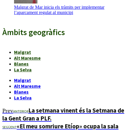
Malgrat de Mar inicia els tràmits per implementar
l’aparcament regulat al municipi
Àmbits geogràfics
Malgrat
Alt Maresme
Blanes
La Selva
Malgrat
Alt Maresme
Blanes
La Selva
La setmana vinent és la Setmana de
Prev
ANTERIOR
la Gent Gran a PLF.
«El meu somriure Etíop» ocupa la sala
SEGÜENT