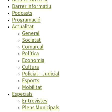
Darrer informatiu
Podcasts
Programació
Actualitat
General
Societat
Comarcal
Política
Economia
Cultura
Policial – Judicial
Esports
Mobilitat
Especials
Entrevistes
Plens Municipals