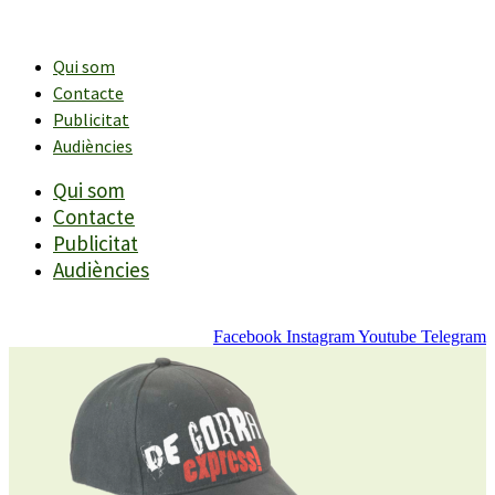
Vés
al
contingut
Qui som
Contacte
Publicitat
Audiències
Qui som
Contacte
Publicitat
Audiències
Facebook
Instagram
Youtube
Telegram