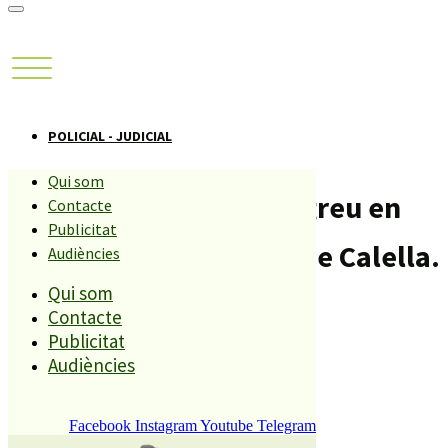
POLICIAL - JUDICIAL
Qui som
Un jove alemany ferit greu en
Contacte
Publicitat
una baralla a la platja de Calella.
Audiències
Qui som
Compartiu aquesta història
Contacte
Publicitat
Audiències
REDACCIÓ
8 OCTUBRE, 2009
Facebook
Instagram
Youtube
Telegram