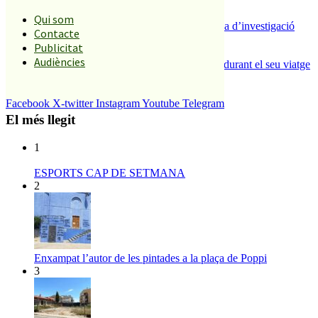
plataforma
4
Qui som
Un historiador local guanya la primera beca d’investigació
Contacte
sobre el Castell de Palafolls
Publicitat
5
Audiències
Un grup de cigonyes fa parada a Palafolls durant el seu viatge
migratori
Facebook
X-twitter
Instagram
Youtube
Telegram
El més llegit
1
ESPORTS CAP DE SETMANA
2
Enxampat l’autor de les pintades a la plaça de Poppi
3