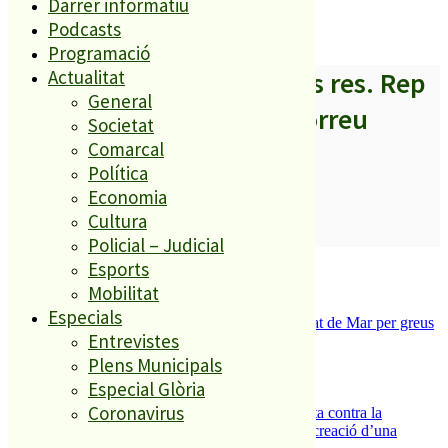
Darrer informatiu
Podcasts
Programació
A partir d’ara no et perdis res. Rep
Actualitat
General
els titulars al teu correu
Societat
Comarcal
Política
Economia
Cultura
SUBSCRIURE’M
Policial – Judicial
És tendència ara
Esports
Mobilitat
1
Especials
Tanquen un local de menjar ràpid a Malgrat de Mar per greus
Entrevistes
deficiències sanitàries
2
Plens Municipals
ESPORTS CAP DE SETMANA
Especial Glòria
3
Coronavirus
Els veïns de Palafolls refermen la seva lluita contra la
benzinera del carrer Passada i preparen la creació d’una