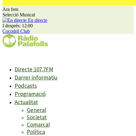
Ara fem
Selecció Musical
En directe
I després: 12:00
Cocodril Club
Directe 107.7FM
Darrer informatiu
Podcasts
Programació
Actualitat
General
Societat
Comarcal
Política