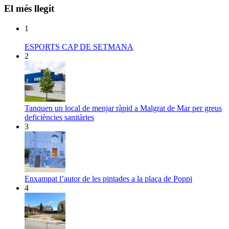
El més llegit
1
ESPORTS CAP DE SETMANA
2
Tanquen un local de menjar ràpid a Malgrat de Mar per greus
deficiències sanitàries
3
Enxampat l’autor de les pintades a la plaça de Poppi
4