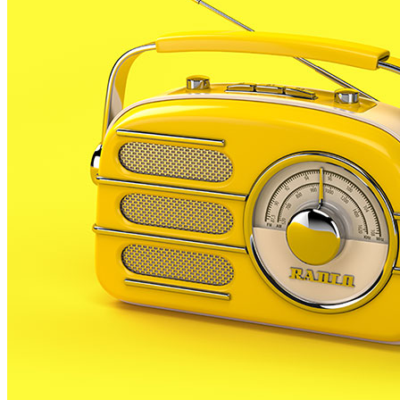
La Comunitat Terapèutica del Maresme, que atén
persones amb trastorns psíquics en diferents
centres de la comarca, va celebrar ahir la jornada de
portes obertes de l’hospital de dia i la llar residència
que té a l’antic hospital del carrer passada de Malgrat
de Mar.
Durant la jornada es va poder visitar el centre i gaudir
de l’actuació de l’Orquestra de la Bona Sort, formada
per pacients del centre malgratenc. El director mèdic
de la Comunitat Terapeutica, el doctor Guillem
Homet explica que dies com el d’ahi serveixen per
recordar que cal la implicació de tots en la salut
mental, i valora molt positivament que «La Bona
Sort» actui amb normalitat al centre de Malgrat.