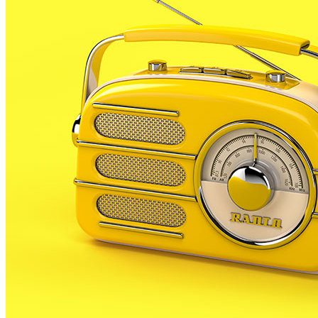
del seu marit, un metge de Blanes que va resultar
ferit greu la passada setmana després de rebre 4
trets al coll, ja havia intentat assassinar el seu marit
dies abans.
Segons ha informat Europa Press, citant fonts
pròximes al cas, la dona va demanar a dos sicaris que
matessin el seu marit. Finalment però els sicaris no es
van presentar a la cita.
Va ser llavors quan la dona hauria enganyat al marit
per tal que l’acompanyés a discutir les condicions
d’un negoci amb dos homes en un descampat la nit
del dijous passat.
En un paratge proper al Vilar, l’home va rebre quatre
trets de petit calibre al coll, que el va malferir.