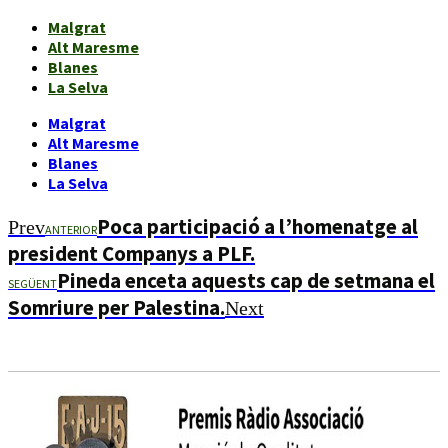
Malgrat
Alt Maresme
Blanes
La Selva
Malgrat
Alt Maresme
Blanes
La Selva
Poca participació a l’homenatge al
Prev
ANTERIOR
president Companys a PLF.
Pineda enceta aquests cap de setmana el
SEGÜENT
Somriure per Palestina.
Next