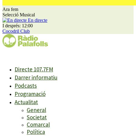
Ara fem
Selecció Musical
En directe
I després: 12:00
Cocodril Club
Directe 107.7FM
Darrer informatiu
Podcasts
Programació
Actualitat
General
Societat
Comarcal
Política