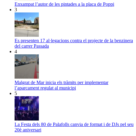
Enxampat l’autor de les pintades a la plaça de Poppi
3
Es presenten 17 al·legacions contra el projecte de la benzinera
del carrer Passada
4
Malgrat de Mar inicia els tràmits per implementar
l’aparcament regulat al municipi
5
La Festa dels 80 de Palafolls canvia de format i de DJs pel seu
20è aniversari