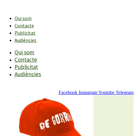
Vés
al
contingut
Qui som
Contacte
Publicitat
Audiències
Qui som
Contacte
Publicitat
Audiències
Facebook
Instagram
Youtube
Telegram