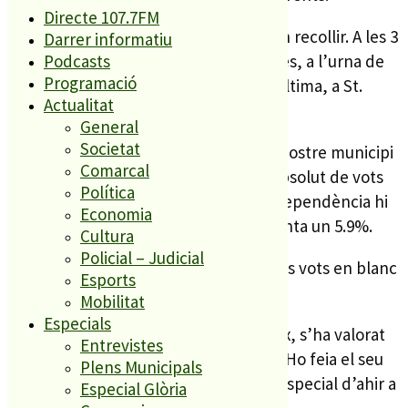
Directe 107.7FM
Al centre de PLF és on més vots es van recollir. A les 3
Darrer informatiu
urnes del MiD hi van votar 584 persones, a l’urna de
Podcasts
Programació
St. Lluís ho van fer 113 persones i a l’última, a St.
Actualitat
Genís, hi van votar 98 persones.
General
Societat
El sí es va imposar sense pal·liatius al nostre municipi
Comarcal
amb un 91.1% dels vots. En nombre absolut de vots
Política
es tradueix en 925. En contra de la independència hi
Economia
van votar 60 persones, el que representa un 5.9%.
Cultura
Policial – Judicial
Completa l’escrutini a PLF un 2.6% dels vots en blanc
Esports
i un 0.3% de nuls.
Mobilitat
Especials
Des de la plataforma Palafolls Decideix, s’ha valorat
Entrevistes
com a positiva les xifres de la jornada. Ho feia el seu
Plens Municipals
portaveu Benjamí Costa al programa especial d’ahir a
Especial Glòria