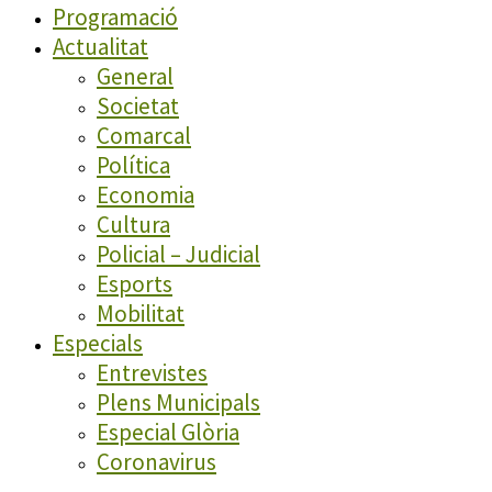
Programació
Actualitat
General
Societat
Comarcal
Política
Economia
Cultura
Policial – Judicial
Esports
Mobilitat
Especials
Entrevistes
Plens Municipals
Especial Glòria
Coronavirus