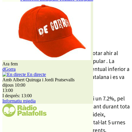
Poc més d’un miler de persones van votar ahir al
nostre municipi en la seva consulta popular . La
Ara fem
participació a PLF va ser un punt percentual inferior a
dGorra
En directe
la mitjana comarcal i 5 per sota de la catalana i es va
Amb Albert Quiruga i Jordi Pratsevalls
situar finalment al 14.75%.
dijous 10:00
13:00
I després: 13:00
A la 1 del migdia havia votat al municipi un 7.2%, pel
Informatiu migdia
que l’afluència de votants va ser constant durant tota
la jornada. La plataforma Palafolls Decideix,
organitzadora de la consulta, havia instal·lat 5 urnes
repartides en tres emplaçaments diferents.