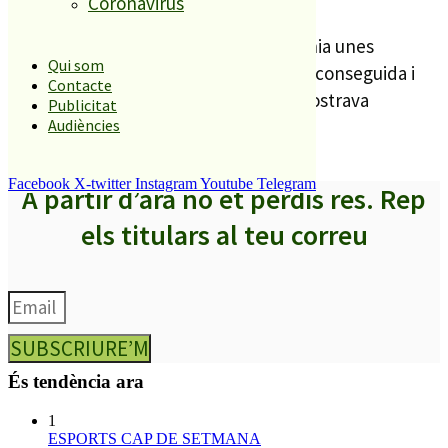
RP.
Coronavirus
Costa reconeixia que la plataforma tenia unes
Qui som
previsions de participació menors a l’aconseguida i
Contacte
per això assegurava que l’entitat es mostrava
Publicitat
contenta amb els resultats d’ahir.
Audiències
Facebook
X-twitter
Instagram
Youtube
Telegram
A partir d’ara no et perdis res. Rep
els titulars al teu correu
SUBSCRIURE’M
És tendència ara
1
ESPORTS CAP DE SETMANA