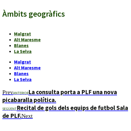
Àmbits geogràfics
Malgrat
Alt Maresme
Blanes
La Selva
Malgrat
Alt Maresme
Blanes
La Selva
La consulta porta a PLF una nova
Prev
ANTERIOR
picabaralla política.
Recital de gols dels equips de futbol Sala
SEGÜENT
de PLF.
Next