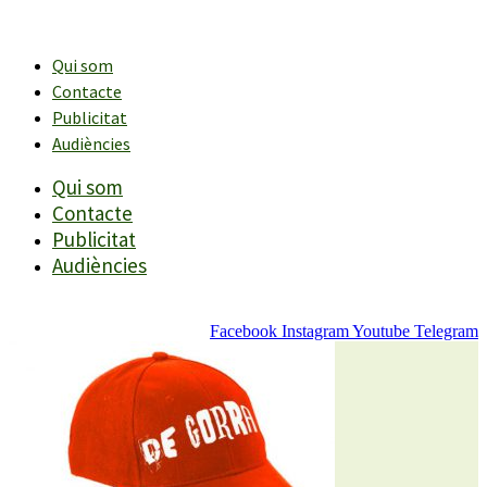
Vés
al
contingut
Qui som
Contacte
Publicitat
Audiències
Qui som
Contacte
Publicitat
Audiències
Facebook
Instagram
Youtube
Telegram