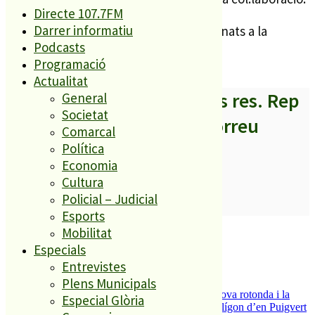
Directe 107.7FM
Darrer informatiu
Els diners que es recaptin aniran destinats a la
Podcasts
compra de material per al centre.
Programació
Actualitat
A partir d’ara no et perdis res. Rep
General
Societat
els titulars al teu correu
Comarcal
Política
Economia
Cultura
Policial – Judicial
SUBSCRIURE’M
Esports
És tendència ara
Mobilitat
Especials
1
Entrevistes
ESPORTS CAP DE SETMANA
Plens Municipals
2
S’aprova definitivament el projecte de la nova rotonda i la
Especial Glòria
millora del pont de la riera de Reixac al polígon d’en Puigvert