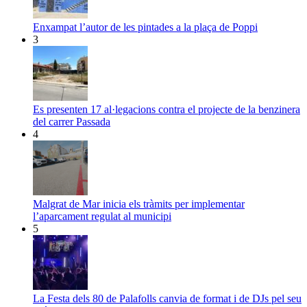
Enxampat l’autor de les pintades a la plaça de Poppi
3
Es presenten 17 al·legacions contra el projecte de la benzinera
del carrer Passada
4
Malgrat de Mar inicia els tràmits per implementar
l’aparcament regulat al municipi
5
La Festa dels 80 de Palafolls canvia de format i de DJs pel seu