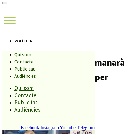
POLÍTICA
Qui som
L’Ajuntament de PLF demanarà
Contacte
Publicitat
un prèstec de 900 mil € per
Audiències
Qui som
acabar inversions.
Contacte
Publicitat
Compartiu aquesta història
Audiències
Facebook
Instagram
Youtube
Telegram
REDACCIÓ