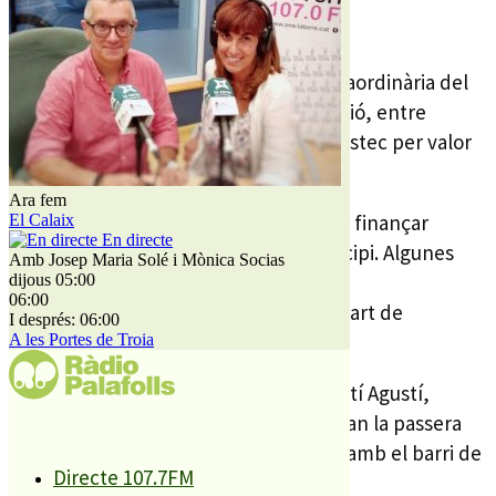
2 DESEMBRE, 2010
Demà al vespre es farà una sessió extraordinària del
plenari municipal per portar a aprovació, entre
d’altres coses, la concertació d’un préstec per valor
de 900 mil €.
Ara fem
Aquests diners es demanen per poder finançar
El Calaix
En directe
diferents inversions previstes al municipi. Algunes
Amb Josep Maria Solé i Mònica Socias
d’elles, compten amb ajudes d’altres
dijous 05:00
06:00
administracions, però necessiten de part de
I després: 06:00
finançament municipal.
A les Portes de Troia
Ara fa uns dies, l’alcalde de PLF, Valentí Agustí,
explicava que aquests diners impulsaran la passera
que ha d’unir el centre de la població amb el barri de
Directe 107.7FM
St Lluís.