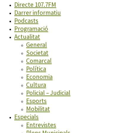
Directe 107.7FM
Darrer informatiu
Podcasts
Programació
Actualitat
General
Societat
Comarcal
Política
Economia
Cultura
Policial – Judicial
Esports
Mobilitat
Especials
Entrevistes
Plens Municipals