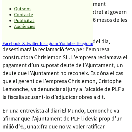
Tot i això l’oposició ha valorat negativament
Qui som
l’augment del deute municipal i han retret al govern
Contacte
que hipotequi les arques municipals a 6 mesos de les
Publicitat
Audiències
eleccions municipals.
El ple de demà, amb 7 punts a l’ordre del dia,
Facebook
X-twitter
Instagram
Youtube
Telegram
desestimarà la reclamació feta per l’empresa
constructora Chrislemon SL. L’empresa reclamava el
pagament d’un suposat deute de l’Ajuntament, un
deute que l’Ajuntament no reconeix. Es dóna el cas
que el gerent de l’empresa Chrislemon, Cristophe
Lemonche, va denunciar al juny a l’alcalde de PLF a
la fiscalia acusant-lo d’adjudicar obres a dit.
En una entrevista al diari El Mundo, Lemonche va
afirmar que l’Ajuntament de PLF li devia prop d’un
milió d’€., una xifra que no va voler ratificar