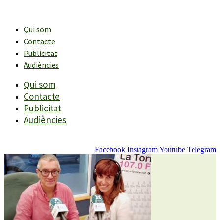
Vés
al
contingut
Qui som
Contacte
Publicitat
Audiències
Qui som
Contacte
Publicitat
Audiències
Facebook
Instagram
Youtube
Telegram