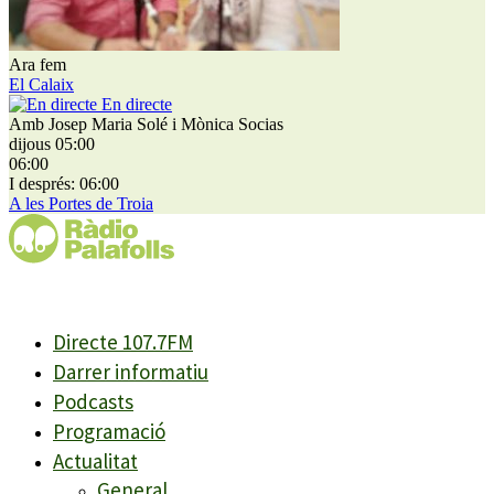
Ara fem
El Calaix
En directe
Amb Josep Maria Solé i Mònica Socias
dijous 05:00
06:00
I després: 06:00
A les Portes de Troia
Directe 107.7FM
Darrer informatiu
Podcasts
Programació
Actualitat
General