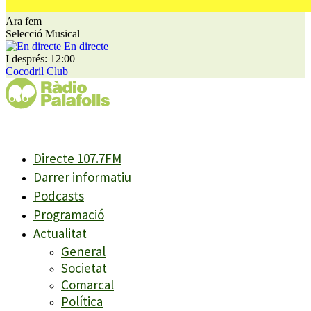
Ara fem
Selecció Musical
En directe
I després: 12:00
Cocodril Club
Directe 107.7FM
Darrer informatiu
Podcasts
Programació
Actualitat
General
Societat
Comarcal
Política