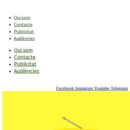
Vés
al
contingut
Qui som
Contacte
Publicitat
Audiències
Qui som
Contacte
Publicitat
Audiències
Facebook
Instagram
Youtube
Telegram