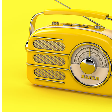
centre de la població amb les zones rurals.
El consistori torderenc ha recordat que el municipi és
dels més grans de la comarca i que els camins rurals
solen presentar problemes en èpoques de mal
temps i pluges. Això sumat als ferms de sorra
irregulars i amb drenatges insuficients, converteixen
aquests camins en vials impracticables.
El projecte preveu la pavimentació d’aquests vials, la
instal·lació de drenatges, la senyalització horitzontal i
vertical i la instal.lació dels elements de protecció
necessaris per garantir la seguretat per a vehicles i
vianants.
Les actuacions previstes en el projecte milloraran les
connexions entre el nucli de Tordera i les zones